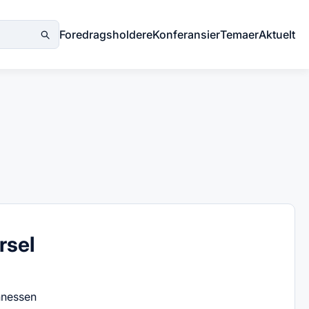
Foredragsholdere
Konferansier
Temaer
Aktuelt
rsel
nnessen