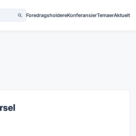
Foredragsholdere
Konferansier
Temaer
Aktuelt
rsel