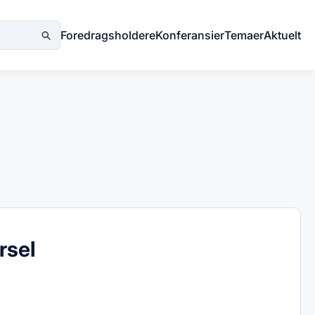
Foredragsholdere
Konferansier
Temaer
Aktuelt
rsel