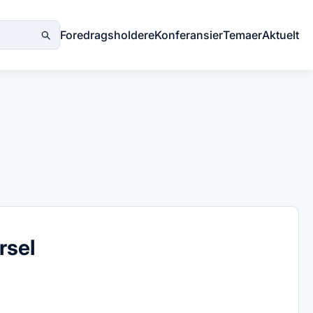
Foredragsholdere
Konferansier
Temaer
Aktuelt
rsel