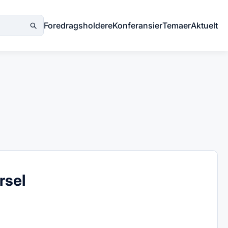
Foredragsholdere
Konferansier
Temaer
Aktuelt
rsel