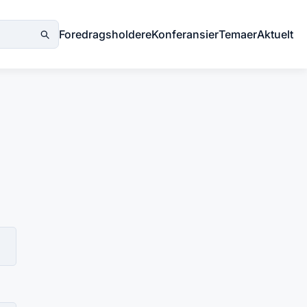
Foredragsholdere
Konferansier
Temaer
Aktuelt