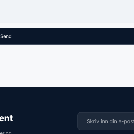
ment
ger og