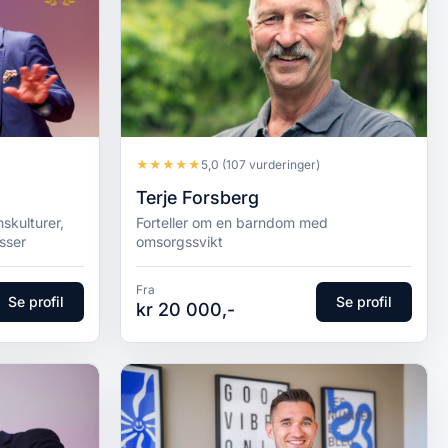
★
★
★
★
★
5,0
(107 vurderinger)
Terje Forsberg
skulturer,
Forteller om en barndom med
sser
omsorgssvikt
Fra
Se profil
Se profil
kr 20 000,-