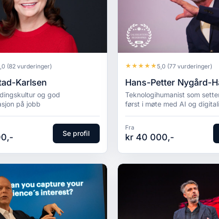
★
★
★
★
★
,0
(82 vurderinger)
5,0
(77 vurderinger)
tad-Karlsen
Hans-Petter Nygård-
dingskultur og god
Teknologihumanist som sett
sjon på jobb
først i møte med AI og digital
Fra
Se profil
0,-
kr 40 000,-