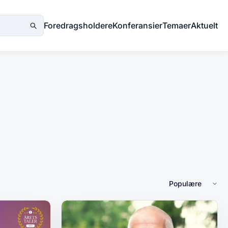
Foredragsholdere
Konferansier
Temaer
Aktuelt