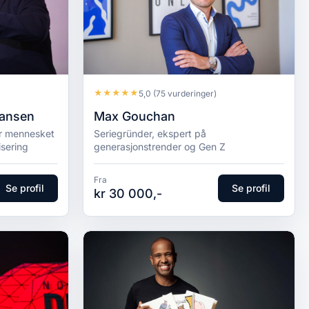
★
★
★
★
★
5,0
(75 vurderinger)
Hansen
Max Gouchan
er mennesket
Seriegründer, ekspert på
isering
generasjonstrender og Gen Z
Fra
Se profil
Se profil
kr 30 000,-