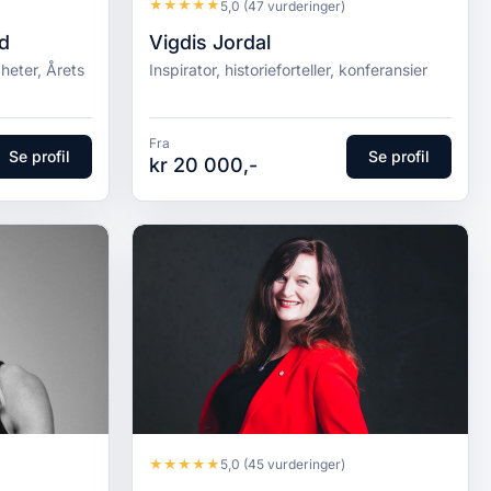
★
★
★
★
★
5,0
(47 vurderinger)
ad
Vigdis Jordal
eter, Årets
Inspirator, historieforteller, konferansier
Fra
Se profil
Se profil
kr 20 000,-
★
★
★
★
★
5,0
(45 vurderinger)