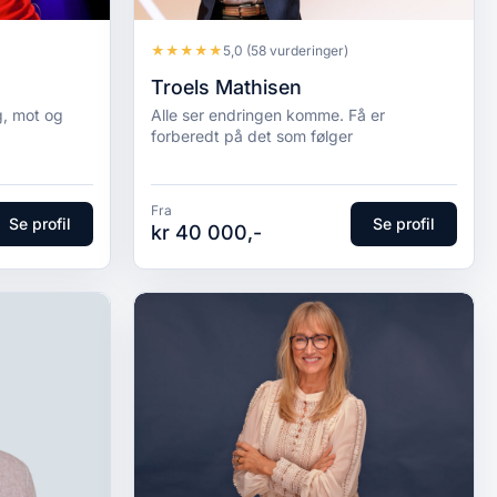
★
★
★
★
★
5,0
(58 vurderinger)
Troels Mathisen
g, mot og
Alle ser endringen komme. Få er
forberedt på det som følger
Fra
Se profil
Se profil
kr 40 000,-