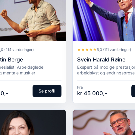
★
★
★
★
★
,0
(214 vurderinger)
5,0
(111 vurderinger)
tin Berge
Svein Harald Røine
esialist; Arbeidsglede,
Ekspert på modige prestasjon
g mentale muskler
arbeidslyst og endringsprose
Fra
Se profil
0,-
kr 45 000,-