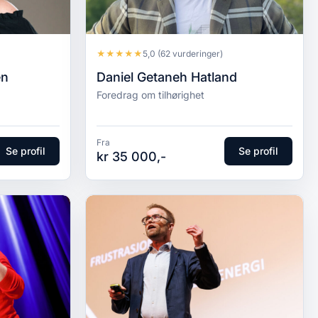
★
★
★
★
★
5,0
(62 vurderinger)
en
Daniel Getaneh Hatland
Foredrag om tilhørighet
Fra
Se profil
Se profil
kr 35 000,-