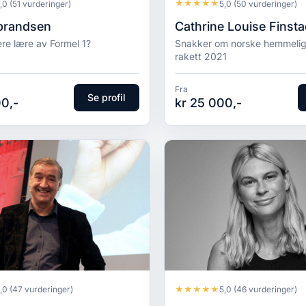
★
★
★
★
★
,0
(51 vurderinger)
5,0
(50 vurderinger)
lbrandsen
Cathrine Louise Finst
re lære av Formel 1?
Snakker om norske hemmeligh
rakett 2021
Fra
Se profil
0,-
kr 25 000,-
★
★
★
★
★
,0
(47 vurderinger)
5,0
(46 vurderinger)