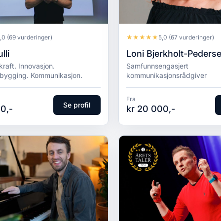
★
★
★
★
★
,0
(69 vurderinger)
5,0
(67 vurderinger)
lli
Loni Bjerkholt-Peders
raft. Innovasjon.
Samfunnsengasjert
bygging. Kommunikasjon.
kommunikasjonsrådgiver
Fra
Se profil
0,-
kr 20 000,-