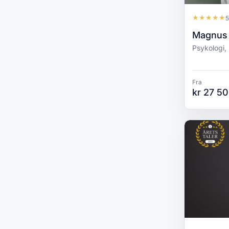
★
★
★
★
★
5
Magnus 
Psykologi,
Fra
kr 27 50