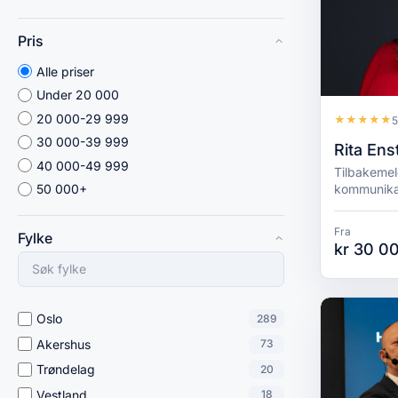
Pris
Alle priser
Under 20 000
20 000-29 999
★
★
★
★
★
5
30 000-39 999
Rita Ens
40 000-49 999
Tilbakemel
kommunika
50 000+
Fra
Fylke
kr 30 00
Oslo
289
Akershus
73
Trøndelag
20
Vestland
18