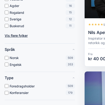
Agder
16
Rogaland
15
Sverige
12
★
★
★
★
★
5
Buskerud
11
Nils Ape
Vis flere fylker
Inspirator
retorikk o
Språk
Fra
Norsk
509
kr 40 0
Engelsk
353
Type
Foredragsholder
509
Konferansier
179