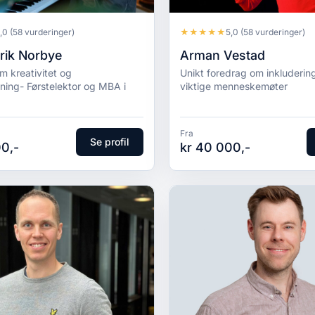
★
★
★
★
★
,0
(58 vurderinger)
5,0
(58 vurderinger)
rik Norbye
Arman Vestad
m kreativitet og
Unikt foredrag om inkluderin
ning- Førstelektor og MBA i
viktige menneskemøter
Fra
Se profil
0,-
kr 40 000,-