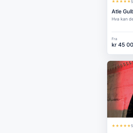
★
★
★
★
★
5
Atle Gu
Hva kan de
Fra
kr 45 00
★
★
★
★
★
5