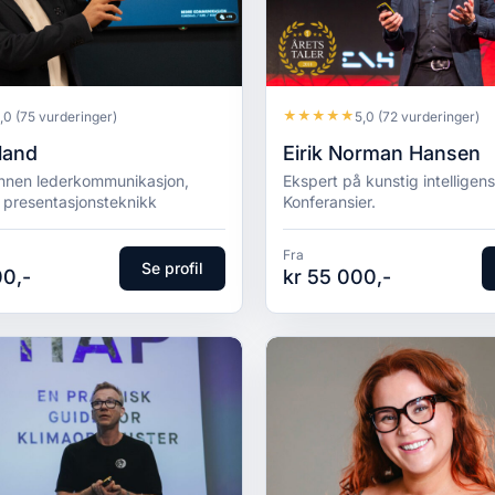
★
★
★
★
★
,0
(75 vurderinger)
5,0
(72 vurderinger)
land
Eirik Norman Hansen
 innen lederkommunikasjon,
Ekspert på kunstig intelligens.
g presentasjonsteknikk
Konferansier.
Fra
Se profil
00,-
kr 55 000,-