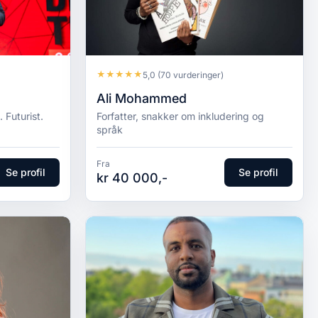
★
★
★
★
★
5,0
(70 vurderinger)
Ali Mohammed
 Futurist.
Forfatter, snakker om inkludering og
språk
Fra
Se profil
Se profil
kr 40 000,-