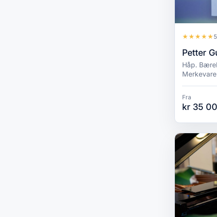
★
★
★
★
★
5
Petter Gu
Håp. Bærek
Merkevare
Fra
kr 35 00