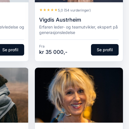
★
★
★
★
★
5,0
(54 vurderinger)
Vigdis Austrheim
elvledelse og
Erfaren leder- og teamutvikler, ekspert på
generasjonsledelse
Fra
Se profil
Se profil
kr 35 000,-