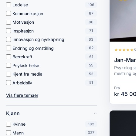
Ledelse
106
Kommunikasjon
87
Motivasjon
80
Inspirasjon
71
Innovasjon og nyskapning
63
Endring og omstilling
62
★
★
★
★
★
5
Bærekraft
61
Jan-Mar
Psykisk helse
55
Psykologsp
mestring o
Kjent fra media
53
Arbeidsliv
51
Fra
kr 45 00
Vis flere temaer
Kjønn
Kvinne
182
Mann
327