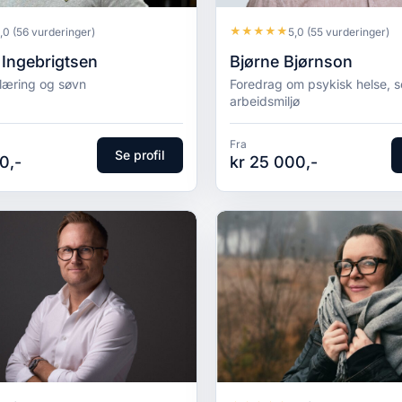
★
★
★
★
★
,0
(56 vurderinger)
5,0
(55 vurderinger)
Ingebrigtsen
Bjørne Bjørnson
 læring og søvn
Foredrag om psykisk helse, s
arbeidsmiljø
Fra
Se profil
0,-
kr 25 000,-