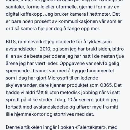
samtaler, formelle eller uformelle, gjerne i form av en
digital kaffekopp. Jeg bruker kamera i nettmøter. Det
er bare noen prosent av kommunikasjonen vår som er
ord så kamera hjelper deg å fange opp mer.
BITS, rammeverket jeg etablerte for å lykkes som
avstandsleder i 2010, og som jeg har brukt siden, bidro
til en av de beste periodene jeg har hatt i de nesten tjue
årene jeg har vært leder. Oppgavene var selvfølgelig
spennende. Teamet var med å bygge fundamentet
som i dag har gjort Microsoft til en ledende
skyleverandør, dere kjenner produktet som O365. Det
hadde vi aldri fått til uten metodisk jobbing når vi satt
spredt på ulike steder. I dag, 10 år senere, jobber jeg
fortsatt med avstandsledelse og utfører mye fra mitt
lille hjemmekontor og stortrives med det.
Denne artikkelen inngår i boken «Talertekster», med