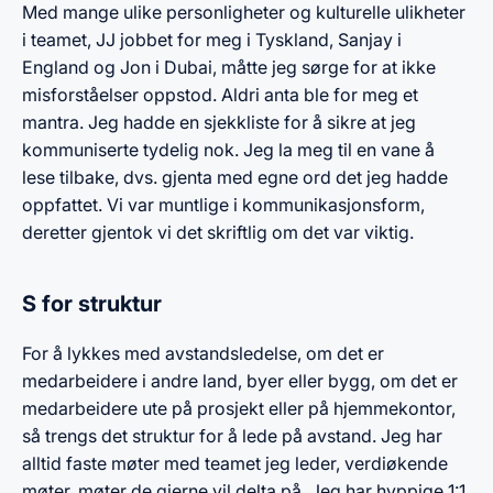
Med mange ulike personligheter og kulturelle ulikheter
i teamet, JJ jobbet for meg i Tyskland, Sanjay i
England og Jon i Dubai, måtte jeg sørge for at ikke
misforståelser oppstod. Aldri anta ble for meg et
mantra. Jeg hadde en sjekkliste for å sikre at jeg
kommuniserte tydelig nok. Jeg la meg til en vane å
lese tilbake, dvs. gjenta med egne ord det jeg hadde
oppfattet. Vi var muntlige i kommunikasjonsform,
deretter gjentok vi det skriftlig om det var viktig.
S for struktur
For å lykkes med avstandsledelse, om det er
medarbeidere i andre land, byer eller bygg, om det er
medarbeidere ute på prosjekt eller på hjemmekontor,
så trengs det struktur for å lede på avstand. Jeg har
alltid faste møter med teamet jeg leder, verdiøkende
møter, møter de gjerne vil delta på. Jeg har hyppige 1:1