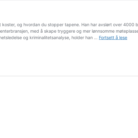
tet koster, og hvordan du stopper tapene. Han har avslørt over 4000 
øpesenterbransjen, med å skape tryggere og mer lønnsomme møteplas
«Bysh
rhetsledelse og kriminalitetsanalyse, holder han …
Fortsett å lese
–
Stein
Vadla
Risa