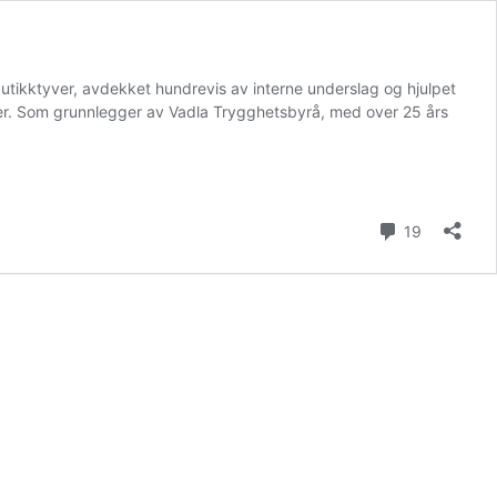
butikktyver, avdekket hundrevis av interne underslag og hjulpet
ser. Som grunnlegger av Vadla Trygghetsbyrå, med over 25 års
eriffen»
ar
kommenta
19