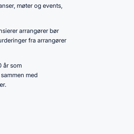
ranser, møter og events,
nsierer arrangører bør
urderinger fra arrangører
20 år som
et sammen med
er.