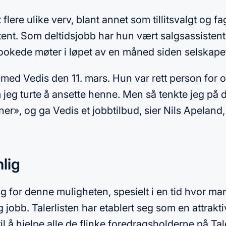
 flere ulike verv, blant annet som tillitsvalgt og 
ent. Som deltidsjobb har hun vært salgsassistent
 bookede møter i løpet av en måned siden selskapet
u med Vedis den 11. mars. Hun var rett person for 
om jeg turte å ansette henne. Men så tenkte jeg på
nner», og ga Vedis et jobbtilbud, sier Nils Apeland
lig
ig for denne muligheten, spesielt i en tid hvor m
jobb. Talerlisten har etablert seg som en attrakt
il å hjelpe alle de flinke foredragsholderne på Ta