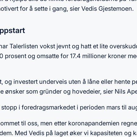
tivert for å sette i gang, sier Vedis Gjestemoen.
oppstart
ar Talerlisten vokst jevnt og hatt et lite overskud
 prosent og omsatte for 17.4 millioner kroner med 
t, og investert underveis uten å låne eller hente pe
e ønsker som gründer og hovedeier, sier Nils Ap
ll stopp i foredragsmarkedet i perioden mars til au
ommet til oss, men etter koronapandemien regner 
em. Med Vedis på laget øker vi kapasiteten og ka