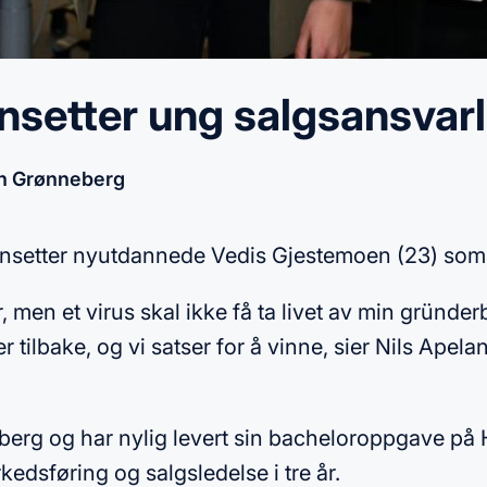
ansetter ung salgsansvarl
n Grønneberg
g ansetter nyutdannede Vedis Gjestemoen (23) som
r, men et virus skal ikke få ta livet av min gründe
ilbake, og vi satser for å vinne, sier Nils Apela
erg og har nylig levert sin bacheloroppgave på H
kedsføring og salgsledelse i tre år.