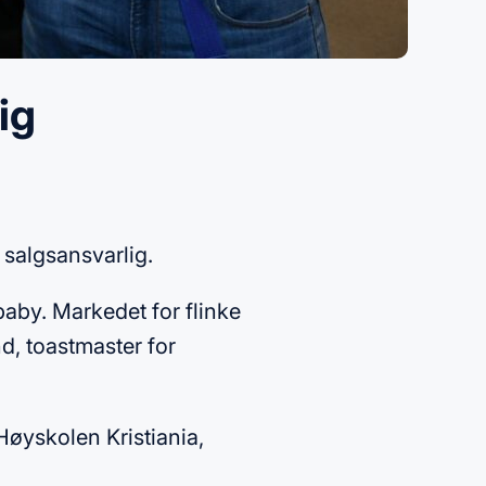
ig
 salgsansvarlig.
rbaby. Markedet for flinke
nd, toastmaster for
øyskolen Kristiania,