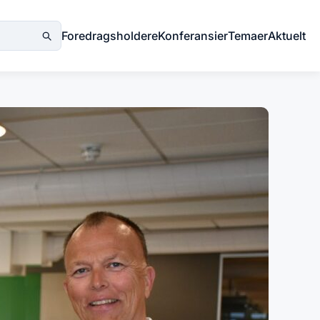
Foredragsholdere
Konferansier
Temaer
Aktuelt