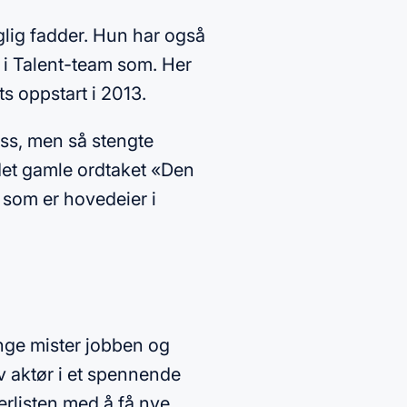
faglig fadder. Hun har også
 i Talent-team som. Her
s oppstart i 2013.
oss, men så stengte
 det gamle ordtaket «Den
, som er hovedeier i
ange mister jobben og
iv aktør i et spennende
lerlisten med å få nye