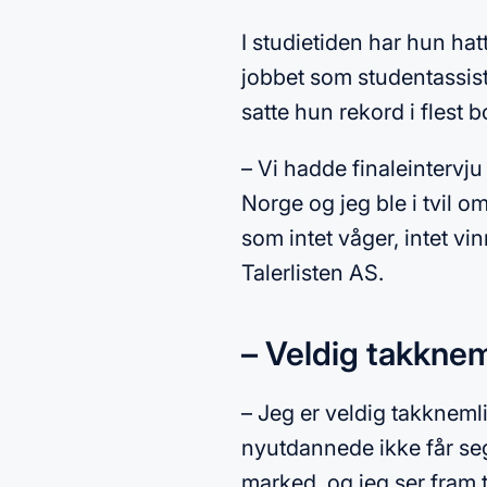
I studietiden har hun hatt
jobbet som studentassist
satte hun rekord i flest
– Vi hadde finaleintervj
Norge og jeg ble i tvil 
som intet våger, intet vi
Talerlisten AS.
– Veldig takknem
– Jeg er veldig takkneml
nyutdannede ikke får seg 
marked, og jeg ser fram t