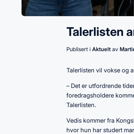
Talerlisten 
Publisert i
Aktuelt
av
Marti
Talerlisten vil vokse o
– Det er utfordrende tide
foredragsholdere kommer t
Talerlisten.
Vedis kommer fra Kongsb
hvor hun har studert mar