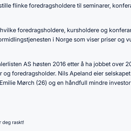
tille flinke foredragsholdere til seminarer, konfe
m hvilke foredragsholdere, kursholdere og konfera
ormidlingstjenesten i Norge som viser priser og v
alerlisten AS høsten 2016 etter å ha jobbet over 
 og foredragsholder. Nils Apeland eier selskap
milie Mørch (26) og en håndfull mindre investor
r deg raskt!