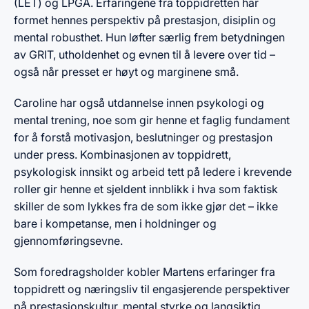
(LET) og LPGA. Erfaringene fra toppidretten har
formet hennes perspektiv på prestasjon, disiplin og
mental robusthet. Hun løfter særlig frem betydningen
av GRIT, utholdenhet og evnen til å levere over tid –
også når presset er høyt og marginene små.
Caroline har også utdannelse innen psykologi og
mental trening, noe som gir henne et faglig fundament
for å forstå motivasjon, beslutninger og prestasjon
under press. Kombinasjonen av toppidrett,
psykologisk innsikt og arbeid tett på ledere i krevende
roller gir henne et sjeldent innblikk i hva som faktisk
skiller de som lykkes fra de som ikke gjør det – ikke
bare i kompetanse, men i holdninger og
gjennomføringsevne.
Som foredragsholder kobler Martens erfaringer fra
toppidrett og næringsliv til engasjerende perspektiver
på prestasjonskultur, mental styrke og langsiktig