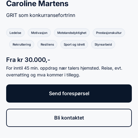
Caroline Martens
GRIT som konkurransefortrinn
Ledelse
Motivasjon
Motstandsdyktighet
Prestasjonskultur
Rekruttering
Resiliens
Sport og idrett
Styrearbeid
Fra kr 30.000,-
For inntil 45 min. oppdrag nær talers hjemsted. Reise, evt.
overnatting og mva kommer i tillegg.
Send forespørsel
Bli kontaktet