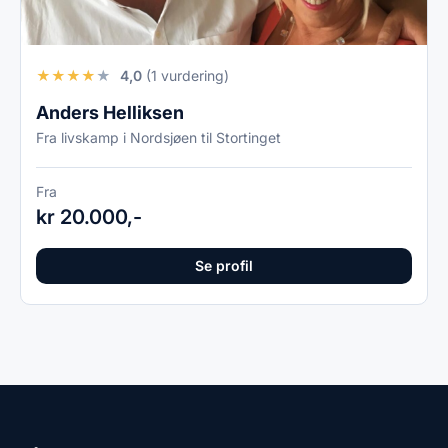
★
★
★
★
★
4,0
(1 vurdering)
Anders Helliksen
Fra livskamp i Nordsjøen til Stortinget
Fra
kr 20.000,-
Se profil