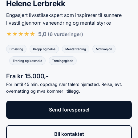
Helene Lerbrekk
Engasjert livsstilsekspert som inspirerer til sunnere
livsstil gjennom vaneendring og mental styrke
★
★
★
★
★
5,0
(6 vurderinger)
Ernæring
Kropp og helse
Mentaltrening
Motivasjon
Trening og kosthold
Treningsglede
Fra kr 15.000,-
For inntil 45 min. oppdrag nær talers hjemsted. Reise, evt.
overnatting og mva kommer i tillegg.
Send forespørsel
Bli kontaktet