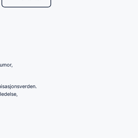
humor,
anisasjonsverden.
ledelse,