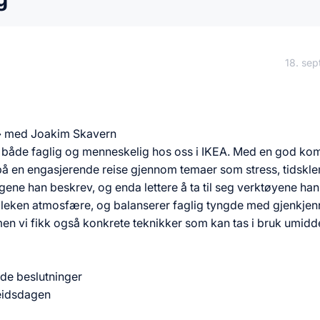
18. se
g» med Joakim Skavern
 – både faglig og menneskelig hos oss i IKEA. Med en god ko
 på en engasjerende reise gjennom temaer som stress, tidsk
ingene han beskrev, og enda lettere å ta til seg verktøyene han
 leken atmosfære, og balanserer faglig tyngde med gjenkjen
men vi fikk også konkrete teknikker som kan tas i bruk umidde
gode beslutninger
beidsdagen