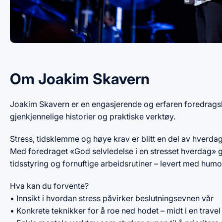
Om Joakim Skavern
Joakim Skavern er en engasjerende og erfaren foredragsho
gjenkjennelige historier og praktiske verktøy.
Stress, tidsklemme og høye krav er blitt en del av hverda
Med foredraget «God selvledelse i en stresset hverdag» g
tidsstyring og fornuftige arbeidsrutiner – levert med hum
Hva kan du forvente?
• Innsikt i hvordan stress påvirker beslutningsevnen vår
• Konkrete teknikker for å roe ned hodet – midt i en trave