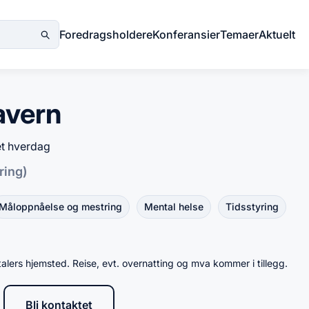
Foredragsholdere
Konferansier
Temaer
Aktuelt
avern
et hverdag
ring)
Måloppnåelse og mestring
Mental helse
Tidsstyring
talers hjemsted. Reise, evt. overnatting og mva kommer i tillegg.
Bli kontaktet