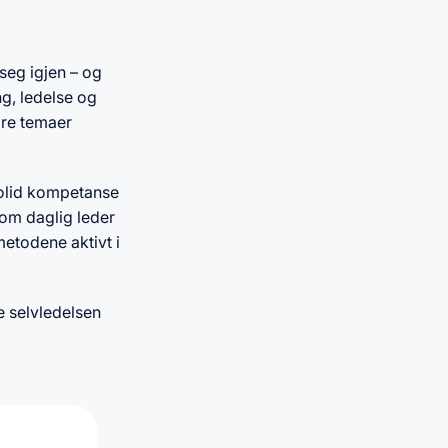
seg igjen – og
g, ledelse og
ære temaer
 solid kompetanse
som daglig leder
metodene aktivt i
e selvledelsen