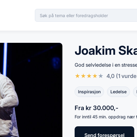
Joakim Sk
God selvledelse i en stress
★
★
★
★
★
4,0
(1 vurde
Inspirasjon
Ledelse
Fra kr 30.000,-
For inntil 45 min. oppdrag nær 
Send forespørsel