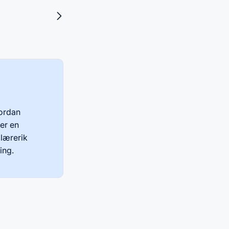
vordan
er en
 lærerik
ing.