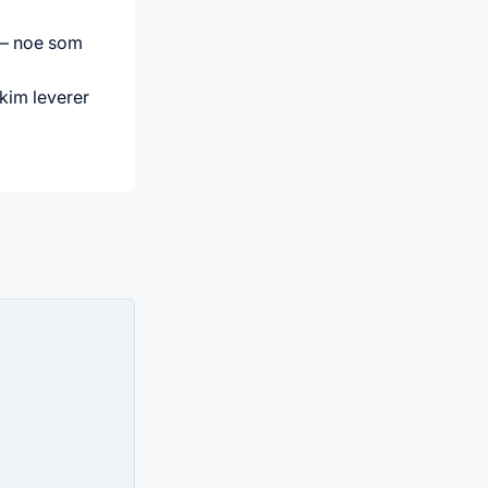
d – noe som
akim leverer