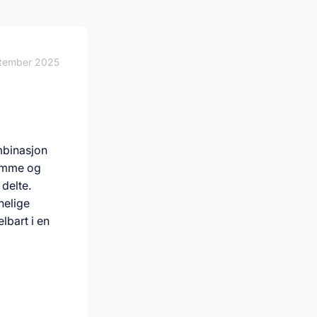
ptember 2025
mbinasjon
lemme og
 delte.
nelige
lbart i en