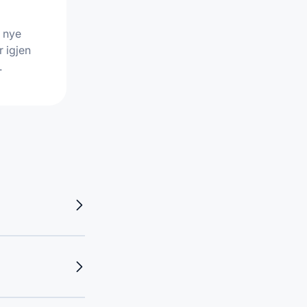
 nye
r igjen
.