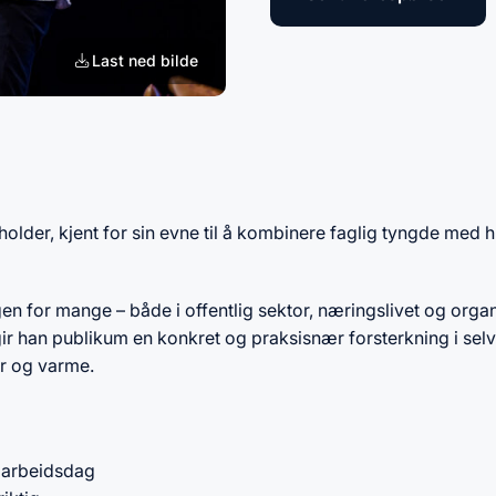
Last ned bilde
lder, kjent for sin evne til å kombinere faglig tyngde med 
gen for mange – både i offentlig sektor, næringslivet og org
ir han publikum en konkret og praksisnær forsterkning i selv
or og varme.
l arbeidsdag