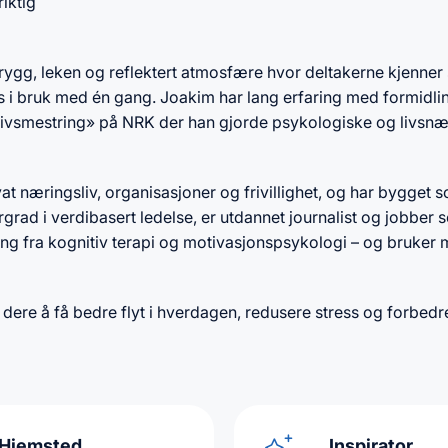
riktig
rygg, leken og reflektert atmosfære hvor deltakerne kjenner 
 i bruk med én gang. Joakim har lang erfaring med formidlin
 – livsmestring» på NRK der han gjorde psykologiske og livsn
vat næringsliv, organisasjoner og frivillighet, og har bygget
ad i verdibasert ledelse, er utdannet journalist og jobber 
ng fra kognitiv terapi og motivasjonspsykologi – og bruker 
 dere å få bedre flyt i hverdagen, redusere stress og forbedr
Hjemsted
Inspirator