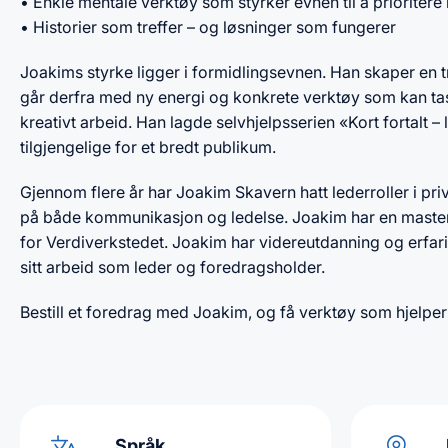
• Enkle mentale verktøy som styrker evnen til å prioritere 
• Historier som treffer – og løsninger som fungerer
Joakims styrke ligger i formidlingsevnen. Han skaper en t
går derfra med ny energi og konkrete verktøy som kan tas
kreativt arbeid. Han lagde selvhjelpsserien «Kort fortalt
tilgjengelige for et bredt publikum.
Gjennom flere år har Joakim Skavern hatt lederroller i pri
på både kommunikasjon og ledelse. Joakim har en mastergr
for Verdiverkstedet. Joakim har videreutdanning og erfari
sitt arbeid som leder og foredragsholder.
Bestill et foredrag med Joakim, og få verktøy som hjelper
Språk