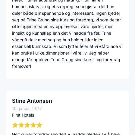
humoristisk tvist og et særpreg, som gjør at det hun
deler både blir spennende og interessant. Ingen kjeder
seg på Trine Grung sine kurs og foredrag, vi som deltar
sitter igjen med en ny opplevelse i våre hjerter, mer
innsikt og kunnskap enn det vi hadde fra før. Trine
våger å dele med seg og hun holder ikke igjen
essensiell kunnskap. Vi som lytter føler at vi «får» noe vi
kan bruke i ulike dimensjoner i våre liv. Jeg håper
mange får oppleve Trine Grung sine kurs – og foredrag
fremover!
Stine Antonsen
10. januar 2017
First Hotels
Helt super foredragsholder! Vi hadde gleden av å høre