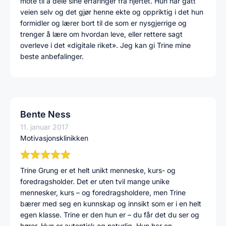
mote til å dele sine erfaringer fra hjertet. Hun har gått
veien selv og det gjør henne ekte og oppriktig i det hun
formidler og lærer bort til de som er nysgjerrige og
trenger å lære om hvordan leve, eller rettere sagt
overleve i det «digitale riket». Jeg kan gi Trine mine
beste anbefalinger.
Bente Ness
11. januar 2017
Motivasjonsklinikken
Trine Grung er et helt unikt menneske, kurs- og
foredragsholder. Det er uten tvil mange unike
mennesker, kurs – og foredragsholdere, men Trine
bærer med seg en kunnskap og innsikt som er i en helt
egen klasse. Trine er den hun er – du får det du ser og
hører. Hun er autentisk og naturlig. Hun har en