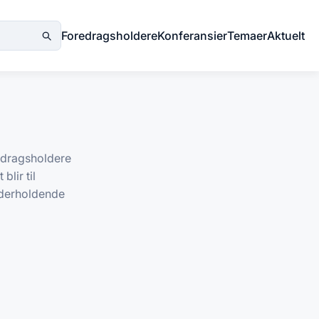
Foredragsholdere
Konferansier
Temaer
Aktuelt
redragsholdere
blir til
underholdende