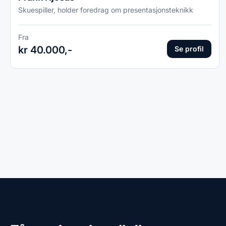
Skuespiller, holder foredrag om presentasjonsteknikk
Fra
kr 40.000,-
Se profil