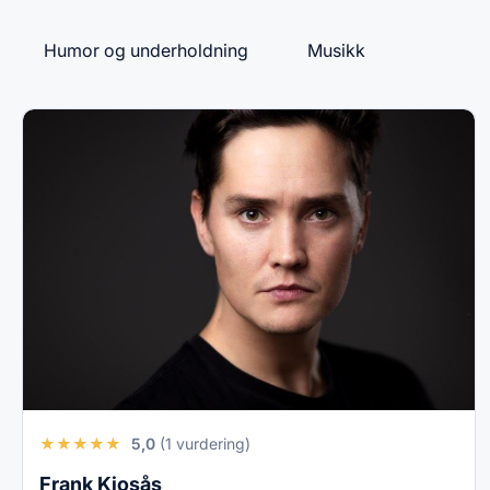
Humor og underholdning
Musikk
★
★
★
★
★
5,0
(1 vurdering)
Frank Kjosås