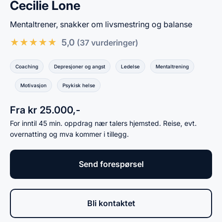
Cecilie Lone
Mentaltrener, snakker om livsmestring og balanse
★
★
★
★
★
5,0
(37 vurderinger)
Coaching
Depresjoner og angst
Ledelse
Mentaltrening
Motivasjon
Psykisk helse
Fra kr 25.000,-
For inntil 45 min. oppdrag nær talers hjemsted. Reise, evt.
overnatting og mva kommer i tillegg.
Send forespørsel
Bli kontaktet