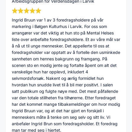
Arbeidsgruppen for Verdensdagen i Larvik
Ingrid Bruun var 1 av 3 foredragsholdere på vår
markering i Bølgen Kulturhus i Larvik. For oss som
arrangører var det viktig at hun sto på Mental Helses
liste over anbefalte foredragsholdere. Et av våre mål var
å nå ut til unge mennesker. Det appellerte til oss at
foredragsholder var opptatt av å fortelle den usminkede
sannheten om hennes bakgrunn og framgang. På
scenen sto en modig jente og fortalte åpent om alt det
vanskelige hun har opplevd, inkludert 4
selvmordsforsøk. Nakent og ærlig formidlet hun
hvordan hun snudde livet til å bli mer positivt. I salen
satt publikum og fulgte nøye med. Det mest påfallende
var den totale stillheten fra tilhørerne. Etter foredraget
har det kommet mange tilbakemeldinger om hvor modig
Ingrid Bruun var, og at det har gjort en forskjell i
menneskers måte å tenke om seg selv og sitt liv. Vi
anbefaler Ingrid Brun som foredragsholder. Et foredrag
man tar med seg i hjertet.