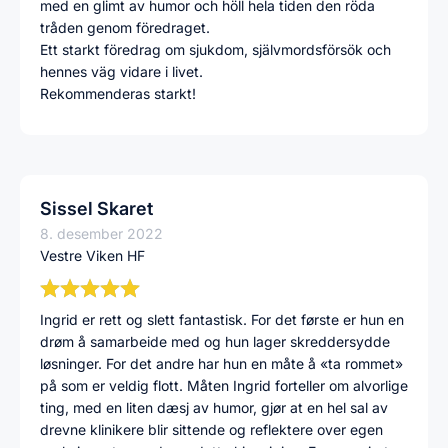
med en glimt av humor och höll hela tiden den röda
tråden genom föredraget.
Ett starkt föredrag om sjukdom, självmordsförsök och
hennes väg vidare i livet.
Rekommenderas starkt!
Sissel Skaret
8. desember 2022
Vestre Viken HF
Ingrid er rett og slett fantastisk. For det første er hun en
drøm å samarbeide med og hun lager skreddersydde
løsninger. For det andre har hun en måte å «ta rommet»
på som er veldig flott. Måten Ingrid forteller om alvorlige
ting, med en liten dæsj av humor, gjør at en hel sal av
drevne klinikere blir sittende og reflektere over egen