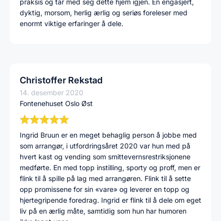
praksis og tar med seg dette hjem igjen. En engasjert,
dyktig, morsom, herlig ærlig og seriøs foreleser med
enormt viktige erfaringer å dele.
Christoffer Rekstad
14. desember 2020
Fontenehuset Oslo Øst
Ingrid Bruun er en meget behaglig person å jobbe med
som arrangør, i utfordringsåret 2020 var hun med på
hvert kast og vending som smittevernsrestriksjonene
medførte. En med topp instilling, sporty og proff, men er
flink til å spille på lag med arrangøren. Flink til å sette
opp promissene for sin «vare» og leverer en topp og
hjertegripende foredrag. Ingrid er flink til å dele om eget
liv på en ærlig måte, samtidig som hun har humoren