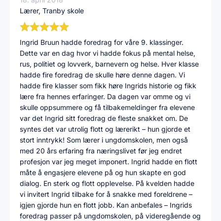
Lærer, Tranby skole
Ingrid Bruun hadde foredrag for våre 9. klassinger.
Dette var en dag hvor vi hadde fokus på mental helse,
rus, politiet og lovverk, barnevern og helse. Hver klasse
hadde fire foredrag de skulle høre denne dagen. Vi
hadde fire klasser som fikk høre Ingrids historie og fikk
lære fra hennes erfaringer. Da dagen var omme og vi
skulle oppsummere og få tilbakemeldinger fra elevene
var det Ingrid sitt foredrag de fleste snakket om. De
syntes det var utrolig flott og lærerikt – hun gjorde et
stort inntrykk! Som lærer i ungdomskolen, men også
med 20 års erfaring fra næringslivet før jeg endret
profesjon var jeg meget imponert. Ingrid hadde en flott
måte å engasjere elevene på og hun skapte en god
dialog. En sterk og flott opplevelse. På kvelden hadde
vi invitert Ingrid tilbake for å snakke med foreldrene –
igjen gjorde hun en flott jobb. Kan anbefales – Ingrids
foredrag passer på ungdomskolen, på videregående og