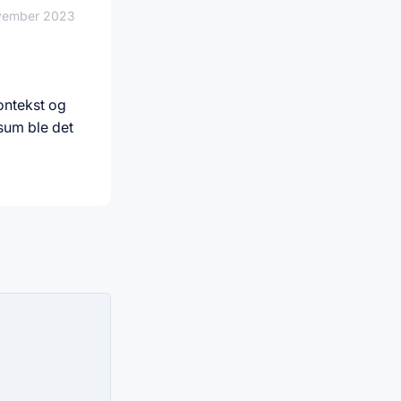
vember 2023
kontekst og
 sum ble det