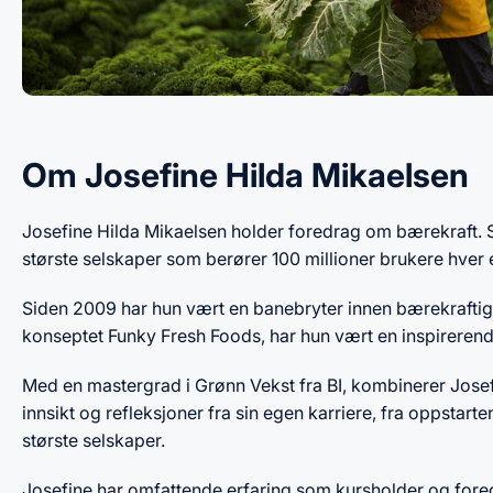
Om Josefine Hilda Mikaelsen
Josefine Hilda Mikaelsen holder foredrag om bærekraft. S
største selskaper som berører 100 millioner brukere hver 
Siden 2009 har hun vært en banebryter innen bærekrafti
konseptet Funky Fresh Foods, har hun vært en inspirerend
Med en mastergrad i Grønn Vekst fra BI, kombinerer Josefi
innsikt og refleksjoner fra sin egen karriere, fra oppstarte
største selskaper.
Josefine har omfattende erfaring som kursholder og fore