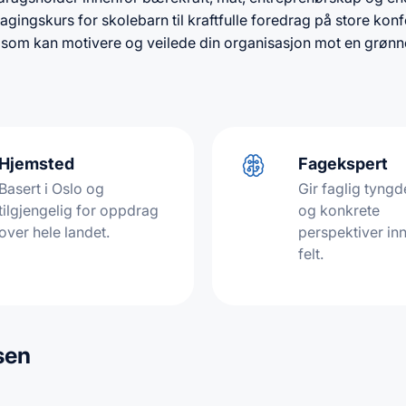
lagingskurs for skolebarn til kraftfulle foredrag på store ko
n som kan motivere og veilede din organisasjon mot en grønn
Hjemsted
Fagekspert
Basert i Oslo og
Gir faglig tyngde
tilgjengelig for oppdrag
og konkrete
over hele landet.
perspektiver inn
felt.
sen