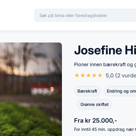
Josefine H
Pioner innen bærekraft og 
★
★
★
★
★
5,0
(2 vurd
Bærekraft
Endring og oms
Grønne skiftet
Fra kr 25.000,-
For inntil 45 min. oppdrag nær 