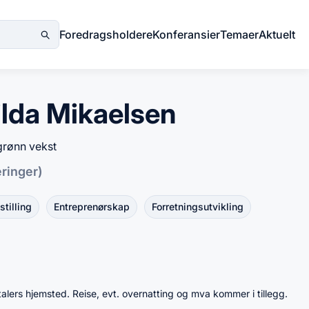
Foredragsholdere
Konferansier
Temaer
Aktuelt
ilda Mikaelsen
grønn vekst
eringer)
tilling
Entreprenørskap
Forretningsutvikling
talers hjemsted. Reise, evt. overnatting og mva kommer i tillegg.