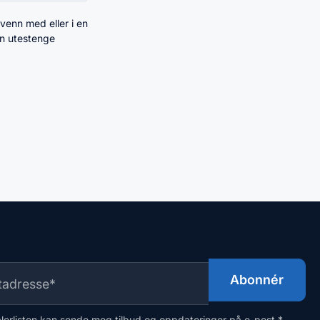
 venn med eller i en
an utestenge
alerlisten kan sende meg tilbud og oppdateringer på e-post.
*