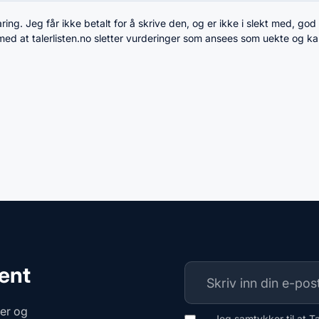
ng. Jeg får ikke betalt for å skrive den, og er ikke i slekt med, god
 med at talerlisten.no sletter vurderinger som ansees som uekte og k
ment
ger og
Jeg samtykker til at T