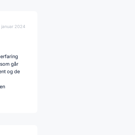
. januar 2024
 erfaring
 som går
ent og de
den