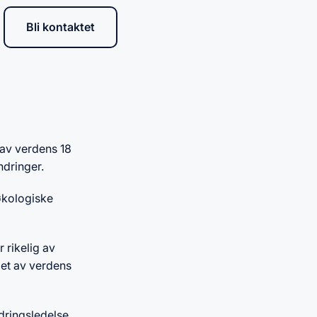
Bli kontaktet
 av verdens 18
ndringer.
økologiske
 rikelig av
i et av verdens
dringsledelse.