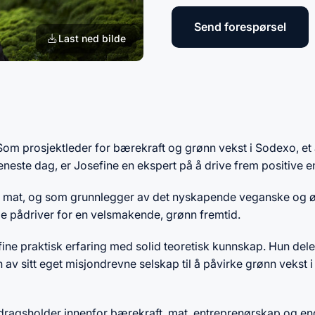
Send forespørsel
Last ned bilde
om prosjektleder for bærekraft og grønn vekst i Sodexo, et
eneste dag, er Josefine en ekspert på å drive frem positive e
g mat, og som grunnlegger av det nyskapende veganske og 
e pådriver for en velsmakende, grønn fremtid.
ne praktisk erfaring med solid teoretisk kunnskap. Hun deler
n av sitt eget misjondrevne selskap til å påvirke grønn vekst 
dragsholder innenfor bærekraft, mat, entreprenørskap og en