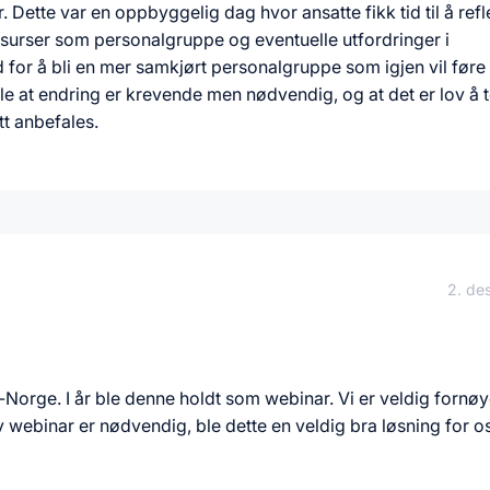
 Dette var en oppbyggelig dag hvor ansatte fikk tid til å ref
essurser som personalgruppe og eventuelle utfordringer i
 for å bli en mer samkjørt personalgruppe som igjen vil føre 
midle at endring er krevende men nødvendig, og at det er lov å 
tt anbefales.
2. de
-Norge. I år ble denne holdt som webinar. Vi er veldig forn
v webinar er nødvendig, ble dette en veldig bra løsning for o