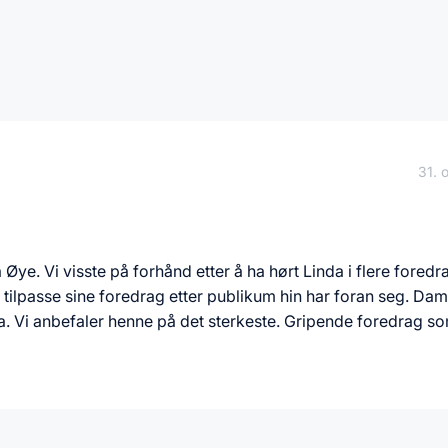
31. 
ye. Vi visste på forhånd etter å ha hørt Linda i flere foredra
il å tilpasse sine foredrag etter publikum hin har foran seg. Da
a. Vi anbefaler henne på det sterkeste. Gripende foredrag s