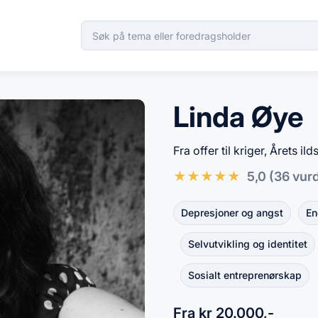
Linda Øye
Fra offer til kriger, Årets ild
★
★
★
★
★
5,0
(36 vur
Depresjoner og angst
En
Selvutvikling og identitet
Sosialt entreprenørskap
Fra kr 20.000,-