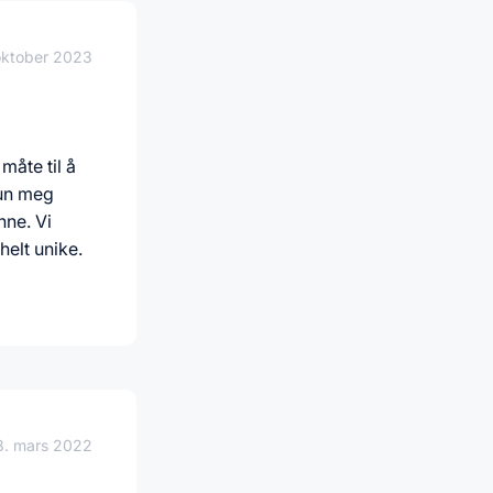
oktober 2023
måte til å
hun meg
nne. Vi
elt unike.
8. mars 2022