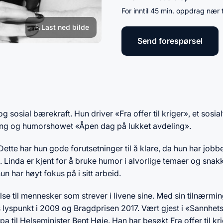
For inntil 45 min. oppdrag nær 
Last ned bilde
Send forespørsel
sosial bærekraft. Hun driver «Fra offer til kriger», et sosial
ing og humorshowet «Åpen dag på lukket avdeling».
Dette har hun gode forutsetninger til å klare, da hun har jobb
tte. Linda er kjent for å bruke humor i alvorlige temaer og sna
un har høyt fokus på i sitt arbeid.
else til mennesker som strever i livene sine. Med sin tilnærming
s lyspunkt i 2009 og Bragdprisen 2017. Vært gjest i «Sannhet
a til Helseminister Bent Høie. Han har besøkt Fra offer til kri