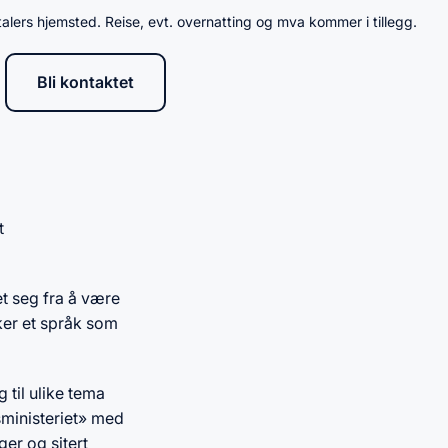
talers hjemsted. Reise, evt. overnatting og mva kommer i tillegg.
Bli kontaktet
t
et seg fra å være
kker et språk som
 til ulike tema
sministeriet» med
ger og sitert