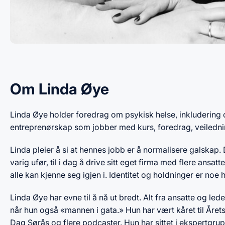
Om Linda Øye
Linda Øye holder foredrag om psykisk helse, inkludering og 
entreprenørskap som jobber med kurs, foredrag, veiledn
Linda pleier å si at hennes jobb er å normalisere galskap. 
varig ufør, til i dag å drive sitt eget firma med flere ansa
alle kan kjenne seg igjen i. Identitet og holdninger er noe h
Linda Øye har evne til å nå ut bredt. Alt fra ansatte og led
når hun også «mannen i gata.» Hun har vært kåret til Året
Dag Sørås og flere podcaster. Hun har sittet i ekspertgrupp