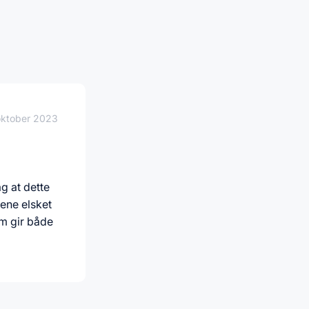
oktober 2023
g at dette
mene elsket
om gir både