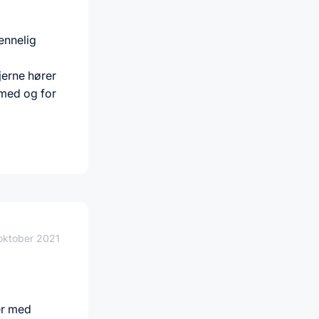
jennelig
gjerne hører
 med og for
 oktober 2021
er med