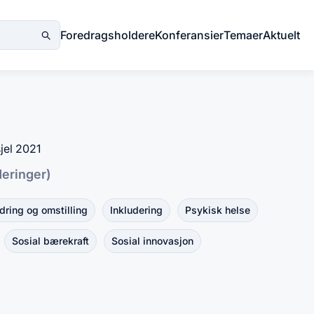
Foredragsholdere
Konferansier
Temaer
Aktuelt
sjel 2021
deringer)
dring og omstilling
Inkludering
Psykisk helse
Sosial bærekraft
Sosial innovasjon