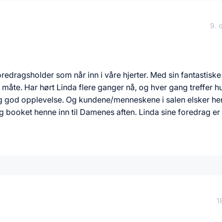
9. 
redragsholder som når inn i våre hjerter. Med sin fantastiske 
 måte. Har hørt Linda flere ganger nå, og hver gang treffer 
rolig god opplevelse. Og kundene/menneskene i salen elsker he
booket henne inn til Damenes aften. Linda sine foredrag er h
1