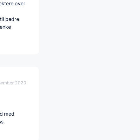
lektere over
til bedre
tenke
sember 2020
øyd med
ss.