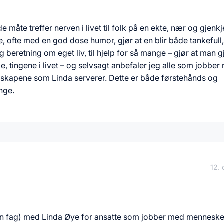
måte treffer nerven i livet til folk på en ekte, nær og gjenk
e, ofte med en god dose humor, gjør at en blir både tankefull,
g beretning om eget liv, til hjelp for så mange – gjør at man 
e, tingene i livet – og selvsagt anbefaler jeg alle som jobber
de buskapene som Linda serverer. Dette er både førstehånds og
nge.
12.
en fag) med Linda Øye for ansatte som jobber med mennesk