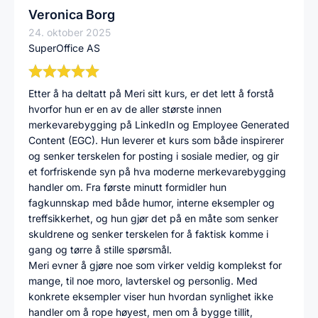
Veronica Borg
24. oktober 2025
SuperOffice AS
Etter å ha deltatt på Meri sitt kurs, er det lett å forstå
hvorfor hun er en av de aller største innen
merkevarebygging på LinkedIn og Employee Generated
Content (EGC). Hun leverer et kurs som både inspirerer
og senker terskelen for posting i sosiale medier, og gir
et forfriskende syn på hva moderne merkevarebygging
handler om. Fra første minutt formidler hun
fagkunnskap med både humor, interne eksempler og
treffsikkerhet, og hun gjør det på en måte som senker
skuldrene og senker terskelen for å faktisk komme i
gang og tørre å stille spørsmål.
Meri evner å gjøre noe som virker veldig komplekst for
mange, til noe moro, lavterskel og personlig. Med
konkrete eksempler viser hun hvordan synlighet ikke
handler om å rope høyest, men om å bygge tillit,