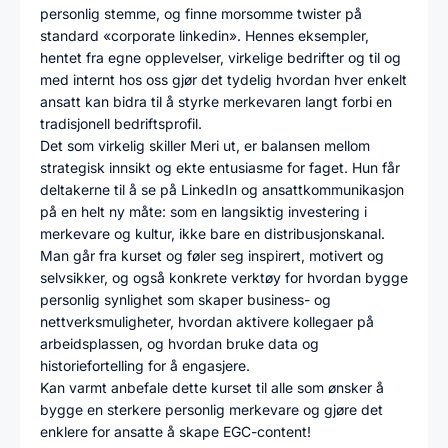
personlig stemme, og finne morsomme twister på
standard «corporate linkedin». Hennes eksempler,
hentet fra egne opplevelser, virkelige bedrifter og til og
med internt hos oss gjør det tydelig hvordan hver enkelt
ansatt kan bidra til å styrke merkevaren langt forbi en
tradisjonell bedriftsprofil.
Det som virkelig skiller Meri ut, er balansen mellom
strategisk innsikt og ekte entusiasme for faget. Hun får
deltakerne til å se på LinkedIn og ansattkommunikasjon
på en helt ny måte: som en langsiktig investering i
merkevare og kultur, ikke bare en distribusjonskanal.
Man går fra kurset og føler seg inspirert, motivert og
selvsikker, og også konkrete verktøy for hvordan bygge
personlig synlighet som skaper business- og
nettverksmuligheter, hvordan aktivere kollegaer på
arbeidsplassen, og hvordan bruke data og
historiefortelling for å engasjere.
Kan varmt anbefale dette kurset til alle som ønsker å
bygge en sterkere personlig merkevare og gjøre det
enklere for ansatte å skape EGC-content!