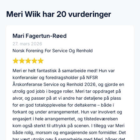
Meri Wiik har 20 vurderinger
Mari Fagertun-Røed
27. mars 2026
Norsk Forening For Service Og Renhold
Meri er helt fantastisk å samarbeide med! Hun var
konferansier og foredragsholder på NFSR
Årskonferanse Service og Renhold 2026, og gjorde en
utrolig god jobb i begge roller. Meri tar oppdraget på
alvor, og passer på at vi andre har detaljene på plass
for en god totalopplevelse for deltakerne – både i
forkant og under arrangementet. Hun var involvert og
engasjert i hele arrangementet, og tilstedeværelsen
kom også sterkt til uttrykk på scenen. I tillegg var Meri
både rolig, morsom og engasjerende som formidler. Det
har vært utrolig gøy å samarbeide med Meri, håper det