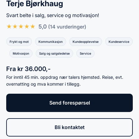
Terje Bjørkhaug
Svart belte i salg, service og motivasjon!
★
★
★
★
★
5,0
(14 vurderinger)
Frykt og mot
Kommunikasjon
Kundeopplevelse
Kundeservice
Motivasjon
Salg og salgsledelse
Service
Fra kr 36.000,-
For inntil 45 min. oppdrag nær talers hjemsted. Reise, evt.
overnatting og mva kommer i tillegg.
Send forespørsel
Bli kontaktet