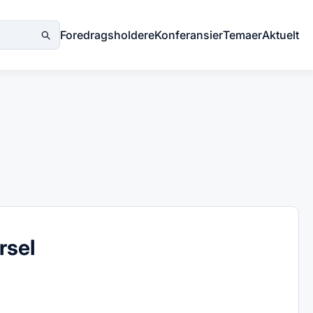
Foredragsholdere
Konferansier
Temaer
Aktuelt
rsel