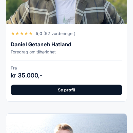
★
★
★
★
★
5,0
(62 vurderinger)
Daniel Getaneh Hatland
Foredrag om tilhørighet
Fra
kr 35.000,-
Se profil