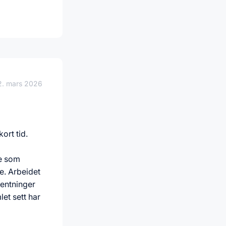
2. mars 2026
ort tid.
ne som
e. Arbeidet
ventninger
let sett har