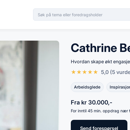
Cathrine B
Hvordan skape økt engasje
★
★
★
★
★
5,0
(5 vurd
Arbeidsglede
Inspirasjo
Fra kr 30.000,-
For inntil 45 min. oppdrag nær 
Send forespørsel