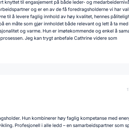
t knyttet til engasjement på både leder- og medarbeidernivå
beidspartner og er en av de få foredragsholderne vi har val
ne til å levere faglig innhold av høy kvalitet, hennes pålitelig
en måte som gjør innholdet både relevant og lett å ta med 
esjonalitet og varme. Hun er imøtekommende og enkel å sam
 prosessen. Jeg kan trygt anbefale Cathrine videre som
1
ragsholder. Hun kombinerer høy faglig kompetanse med ener
ikling. Profesjonell i alle ledd – en samarbeidspartner som s