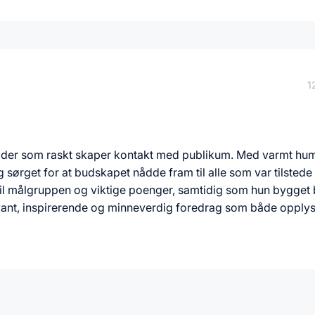
1
older som raskt skaper kontakt med publikum. Med varmt hu
g sørget for at budskapet nådde fram til alle som var tilstede
 til målgruppen og viktige poenger, samtidig som hun bygget b
elevant, inspirerende og minneverdig foredrag som både opply