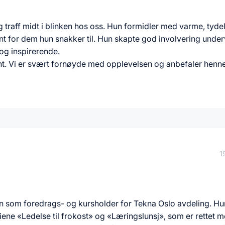
g traff midt i blinken hos oss. Hun formidler med varme, tyde
vant for dem hun snakker til. Hun skapte god involvering unde
og inspirerende.
kant. Vi er svært fornøyde med opplevelsen og anbefaler henn
1
 inn som foredrags- og kursholder for Tekna Oslo avdeling. Hu
iene «Ledelse til frokost» og «Læringslunsj», som er rettet m