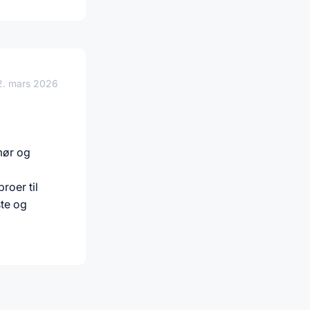
2. mars 2026
mør og
roer til
ste og