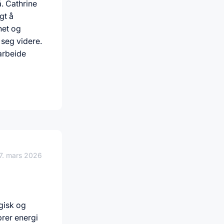
. Cathrine
gt å
het og
seg videre.
arbeide
7. mars 2026
gisk og
prer energi