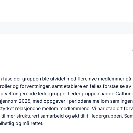
1
 en fase der gruppen ble utvidet med flere nye medlemmer på k
roller og forventninger, samt etablere en felles forståelse av
v og velfungerende ledergruppe. Ledergruppen hadde Cathri
er gjennom 2025, med oppgaver i periodene mellom samlingen
g styrket relasjonene mellom medlemmene. Vi har etablert for
til mer strukturert samarbeid og økt tillit i ledergruppen. Sam
hetlig og målrettet.