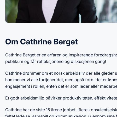
Om Cathrine Berget
Cathrine Berget er en erfaren og inspirerende foredrags
publikum og får refleksjonene og diskusjonen gang!
Cathrine drømmer om et norsk arbeidsliv der alle gleder se
hun mener vi alle fortjener det, men også fordi det er lønn
engasjement i rollen, enten det er som leder eller medarbe
Et godt arbeidsmiljø påvirker produktiviteten, effektivitet
Cathrine har de siste 15 årene jobbet i flere konsulentsel
feltet ledelse, samspill og kommunikasjon. Gjennom sine 