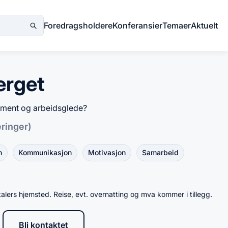
Foredragsholdere
Konferansier
Temaer
Aktuelt
erget
ment og arbeidsglede?
eringer)
n
Kommunikasjon
Motivasjon
Samarbeid
talers hjemsted. Reise, evt. overnatting og mva kommer i tillegg.
Bli kontaktet