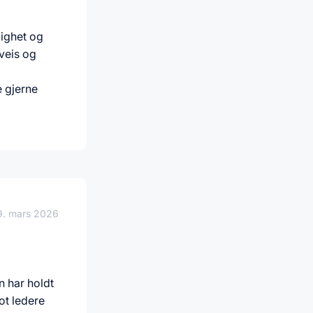
lighet og
rveis og
e gjerne
9. mars 2026
n har holdt
ot ledere