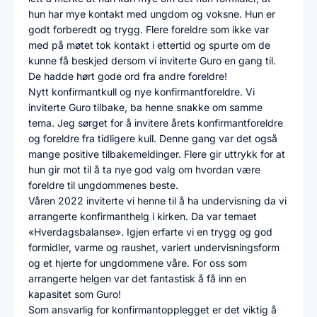
hun har mye kontakt med ungdom og voksne. Hun er
godt forberedt og trygg. Flere foreldre som ikke var
med på møtet tok kontakt i ettertid og spurte om de
kunne få beskjed dersom vi inviterte Guro en gang til.
De hadde hørt gode ord fra andre foreldre!
Nytt konfirmantkull og nye konfirmantforeldre. Vi
inviterte Guro tilbake, ba henne snakke om samme
tema. Jeg sørget for å invitere årets konfirmantforeldre
og foreldre fra tidligere kull. Denne gang var det også
mange positive tilbakemeldinger. Flere gir uttrykk for at
hun gir mot til å ta nye god valg om hvordan være
foreldre til ungdommenes beste.
Våren 2022 inviterte vi henne til å ha undervisning da vi
arrangerte konfirmanthelg i kirken. Da var temaet
«Hverdagsbalanse». Igjen erfarte vi en trygg og god
formidler, varme og raushet, variert undervisningsform
og et hjerte for ungdommene våre. For oss som
arrangerte helgen var det fantastisk å få inn en
kapasitet som Guro!
Som ansvarlig for konfirmantopplegget er det viktig å