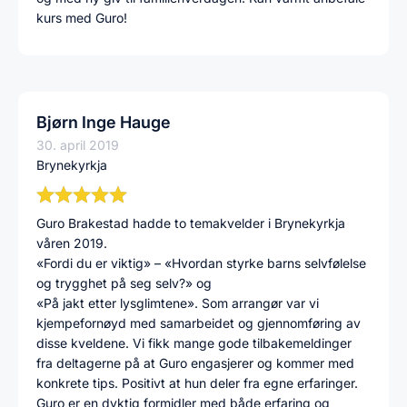
kurs med Guro!
Bjørn Inge Hauge
30. april 2019
Brynekyrkja
Guro Brakestad hadde to temakvelder i Brynekyrkja
våren 2019.
«Fordi du er viktig» – «Hvordan styrke barns selvfølelse
og trygghet på seg selv?» og
«På jakt etter lysglimtene». Som arrangør var vi
kjempefornøyd med samarbeidet og gjennomføring av
disse kveldene. Vi fikk mange gode tilbakemeldinger
fra deltagerne på at Guro engasjerer og kommer med
konkrete tips. Positivt at hun deler fra egne erfaringer.
Guro er en dyktig formidler med både erfaring og