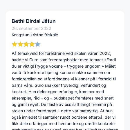
Bethi Dirdal Jåtun
26. september 2022
Kongstun kristne friskole
På temakveld for foreldrene ved skolen våren 2022,
hadde vi Guro som foredragsholder med temaet «Fordi
du er viktig!Trygge voksne – tryggere ungdom.» Målet
var å få konkrete tips og kunne snakke sammen om
foreldrerollen og utfordringene vi kjenner på i forhold til
barna våre. Guro snakker troverdig, velfundert og
konkret. Hun deler egne erfaringer, kommer med
eksempler, råd – og – budskapet framføres med snert
og glimt i øyet. De fleste av oss satt langt fremme på
stolen under foredraget – dette var matnyttig. At hun
også innledet til samtaler rundt bordene etterpå, der vi
fikk dele erfaringer med hverandre og drøfte konkrete
problemstillinger, var også meget bra. Vi inviterer gjerne