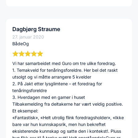
Dagbjørg Straume
27. januar 2020
BådeOg
Vi har samarbeidet med Guro om tre ulike foredrag.
1. Temakveld for tenåringsforeldre. Her bel det raskt
utsolgt og vi måtte arrangere 5 kvelder
2. På Jakt etter lysglimtene – et foredrag for
tenåringsforeldre
3. Hverdagen med en gamer i huset
Tilbakemelding fra deltakerne har vært veldig positive.
Et eksempel:
«Fantastisk», «Helt utrolig flink foredragsholder», «Ikke
bare var hun kunnskapsrik, men hun bekreftet
eksisterende kunnskap og satte den i kontekst!. Pluss
hun fikk oss til å tenke nytt! Helt enestående!»Guro er