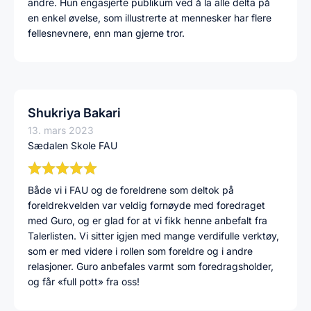
andre. Hun engasjerte publikum ved å la alle delta på
en enkel øvelse, som illustrerte at mennesker har flere
fellesnevnere, enn man gjerne tror.
Shukriya Bakari
13. mars 2023
Sædalen Skole FAU
Både vi i FAU og de foreldrene som deltok på
foreldrekvelden var veldig fornøyde med foredraget
med Guro, og er glad for at vi fikk henne anbefalt fra
Talerlisten. Vi sitter igjen med mange verdifulle verktøy,
som er med videre i rollen som foreldre og i andre
relasjoner. Guro anbefales varmt som foredragsholder,
og får «full pott» fra oss!