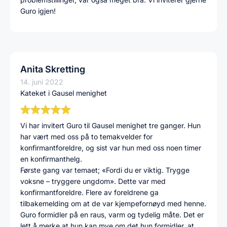
Guro igjen!
Anita Skretting
14. juni 2022
Kateket i Gausel menighet
Vi har invitert Guro til Gausel menighet tre ganger. Hun
har vært med oss på to temakvelder for
konfirmantforeldre, og sist var hun med oss noen timer
en konfirmanthelg.
Første gang var temaet; «Fordi du er viktig. Trygge
voksne – tryggere ungdom». Dette var med
konfirmantforeldre. Flere av foreldrene ga
tilbakemelding om at de var kjempefornøyd med henne.
Guro formidler på en raus, varm og tydelig måte. Det er
lett å merke at hun kan mye om det hun formidler, at