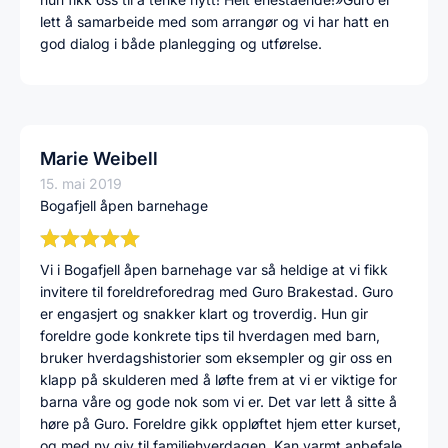
lett å samarbeide med som arrangør og vi har hatt en
god dialog i både planlegging og utførelse.
Marie Weibell
15. mai 2019
Bogafjell åpen barnehage
Vi i Bogafjell åpen barnehage var så heldige at vi fikk
invitere til foreldreforedrag med Guro Brakestad. Guro
er engasjert og snakker klart og troverdig. Hun gir
foreldre gode konkrete tips til hverdagen med barn,
bruker hverdagshistorier som eksempler og gir oss en
klapp på skulderen med å løfte frem at vi er viktige for
barna våre og gode nok som vi er. Det var lett å sitte å
høre på Guro. Foreldre gikk oppløftet hjem etter kurset,
og med ny giv til familiehverdagen. Kan varmt anbefale