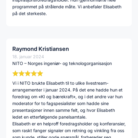
programmet på strålende måte. Vi anbefaler Elisabeth
på det sterkeste.
Raymond Kristiansen
18. januar 2024
NITO – Norges ingeniør- og teknologorganisasjon
Vi i NITO brukte Elisabeth til to ulike livestream-
arrangementer i januar 2024. På det ene hadde hun et
foredrag om «KI og bærekraft», og i det andre var hun
moderator for to fagspesialister som hadde sine
presentasjoner innen samme felt, og hvor Elisabeth
ledet en etterfølgende panelsamtale.
Elisabeth er en helproff foredragsholder og konferansier,
som raskt fanger signaler om retning og vinkling fra oss
som kunde, stiller gode spørsmål, forbereder seg