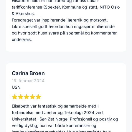
Elisabeth holdt et flott foredrag for oss Lokal
tariffkonferanse (Spekter, Kommune og stat), NITO Oslo
& Akershus.
Foredraget var inspirerende, lærerrik og morsomt.
Likte spesielt godt hvordan hun engasjerte tilhørende
og hvor godt husn svare på spørsmål og kommentarer
underveis.
Carina Broen
16. februar 2024
USN
Elisabeth var fantastisk og samarbeide med i
forbindelse med Jenter og Teknologi 2024 ved
Universitetet i Sør-Øst Norge. Profesjonell og positiv og
veldig dyktig, hun var både konferansier og
inspirasjonsforedragsholder. Hun gjennomførte hele