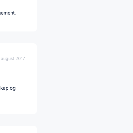
ngement.
 august 2017
dskap og