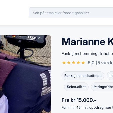
Marianne 
Funksjonshemming, frihet og
★
★
★
★
★
5,0
(5 vurd
Funksjonsnedsettelse
In
Seksualitet
Ytringsfrih
Fra kr 15.000,-
For inntil 45 min. oppdrag nær 