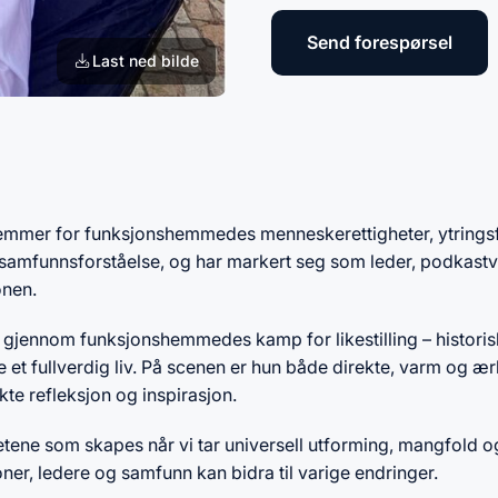
Send forespørsel
Last ned bilde
emmer for funksjonshemmedes menneskerettigheter, ytringsf
samfunnsforståelse, og har markert seg som leder, podkastv
onen.
 gjennom funksjonshemmedes kamp for likestilling – historis
ve et fullverdig liv. På scenen er hun både direkte, varm og ær
te refleksjon og inspirasjon.
ne som skapes når vi tar universell utforming, mangfold og 
ner, ledere og samfunn kan bidra til varige endringer.