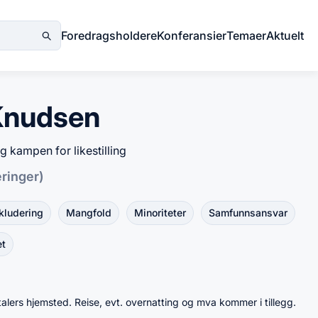
Foredragsholdere
Konferansier
Temaer
Aktuelt
Knudsen
 kampen for likestilling
eringer)
kludering
Mangfold
Minoriteter
Samfunnsansvar
et
talers hjemsted. Reise, evt. overnatting og mva kommer i tillegg.