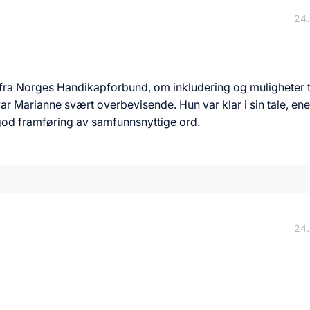
24.
t fra Norges Handikapforbund, om inkludering og muligheter ti
var Marianne svært overbevisende. Hun var klar i sin tale, ener
od framføring av samfunnsnyttige ord.
24.