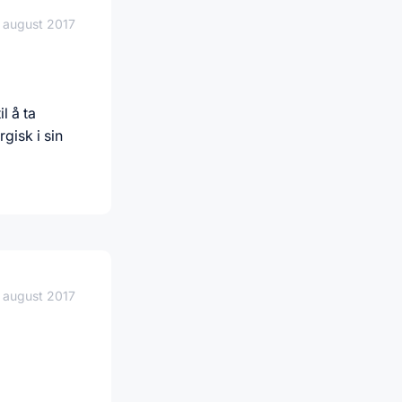
 august 2017
l å ta
gisk i sin
 august 2017