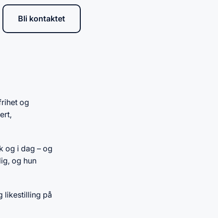
Bli kontaktet
rihet og
ert,
k og i dag – og
lig, og hun
likestilling på