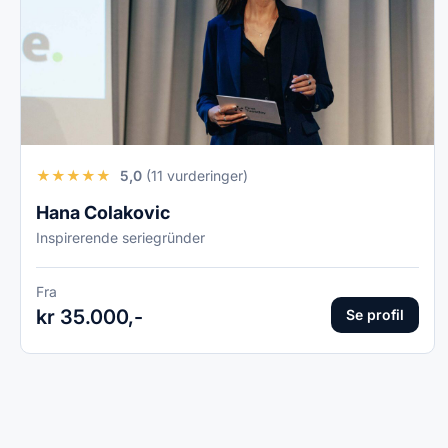
★
★
★
★
★
5,0
(11 vurderinger)
Hana Colakovic
Inspirerende seriegründer
Fra
kr 35.000,-
Se profil