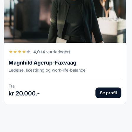
★
★
★
★
★
4,0
(4 vurderinger)
Magnhild Agerup-Faxvaag
Ledelse, likestilling og work-life-balance
Fra
kr 20.000,-
Se profil