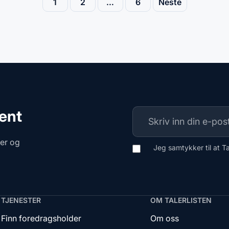
1
2
…
6
Neste
ment
ger og
Jeg samtykker til at T
TJENESTER
OM TALERLISTEN
Finn foredragsholder
Om oss