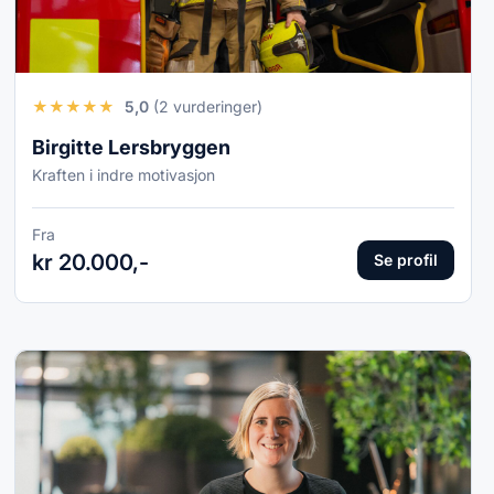
★
★
★
★
★
5,0
(2 vurderinger)
Birgitte Lersbryggen
Kraften i indre motivasjon
Fra
kr 20.000,-
Se profil