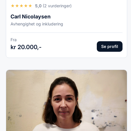
★
★
★
★
★
5,0
(2 vurderinger)
Carl Nicolaysen
Avhengighet og inkludering
Fra
kr 20.000,-
Se profil