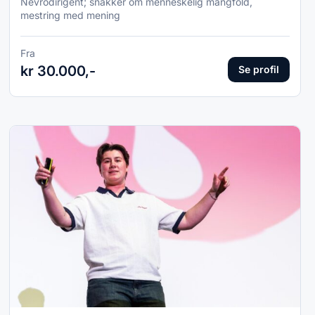
Nevrodirigent; snakker om menneskelig mangfold,
mestring med mening
Fra
kr 30.000,-
Se profil