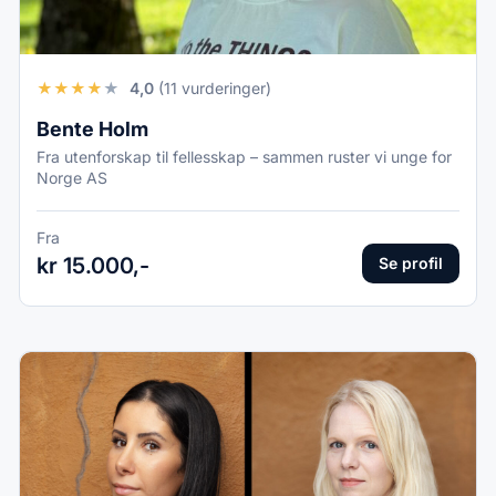
★
★
★
★
★
4,0
(11 vurderinger)
Bente Holm
Fra utenforskap til fellesskap – sammen ruster vi unge for
Norge AS
Fra
kr 15.000,-
Se profil