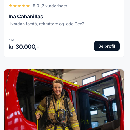
★
★
★
★
★
5,0
(7 vurderinger)
Ina Cabanillas
Hvordan forstå, rekruttere og lede GenZ
Fra
kr 30.000,-
Se profil