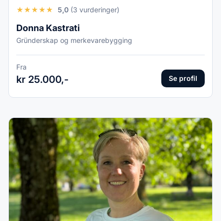
★
★
★
★
★
5,0
(3 vurderinger)
Donna Kastrati
Gründerskap og merkevarebygging
Fra
kr 25.000,-
Se profil