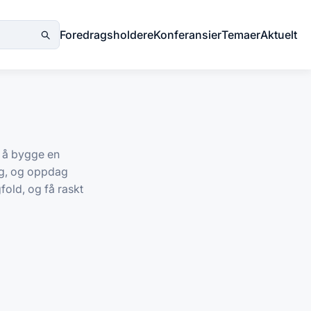
Foredragsholdere
Konferansier
Temaer
Aktuelt
n å bygge en
ng, og oppdag
old, og få raskt