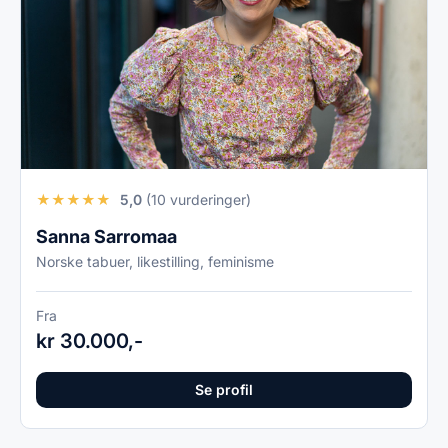
★
★
★
★
★
5,0
(10 vurderinger)
Sanna Sarromaa
Norske tabuer, likestilling, feminisme
Fra
kr 30.000,-
Se profil