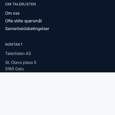
OM TALERLISTEN
Om oss
Ofte stilte spørsmål
Samarbeidsbetingelser
KONTAKT
Talerlisten AS
St. Olavs plass 5
0165 Oslo
2026 © Talerlisten AS. Alle rettigheter reservert.
Personvernerklæring
Tilpass cookies