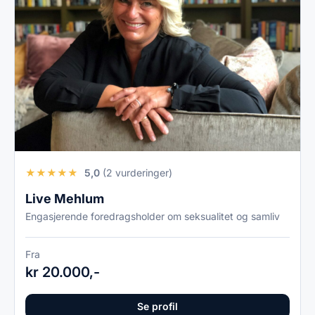
★
★
★
★
★
5,0
(2 vurderinger)
Live Mehlum
Engasjerende foredragsholder om seksualitet og samliv
Fra
kr 20.000,-
Se profil