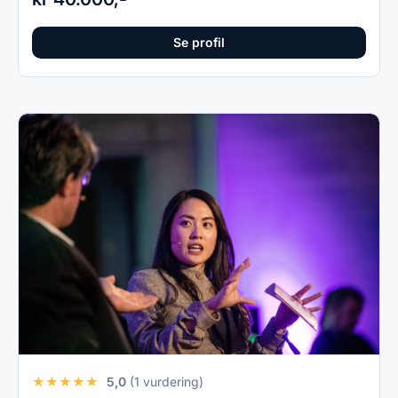
Se profil
★
★
★
★
★
5,0
(1 vurdering)