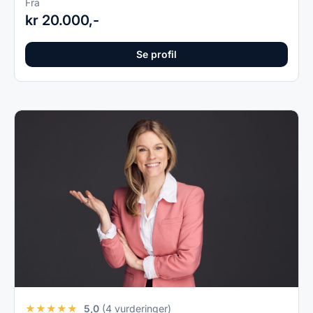
Fra
kr 20.000,-
Se profil
★
★
★
★
★
5,0
(4 vurderinger)