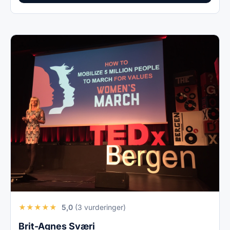
★
★
★
★
★
5,0
(3 vurderinger)
Brit-Agnes Sværi