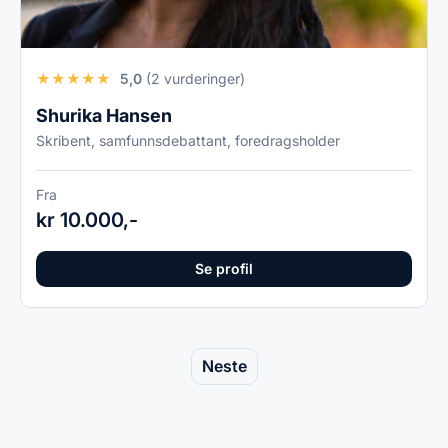
★
★
★
★
★
5,0
(2 vurderinger)
Shurika Hansen
Skribent, samfunnsdebattant, foredragsholder
Fra
kr 10.000,-
Se profil
Neste