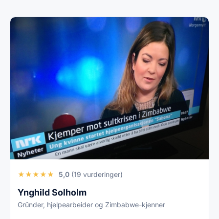
★
★
★
★
★
5,0
(19 vurderinger)
Ynghild Solholm
Gründer, hjelpearbeider og Zimbabwe-kjenner