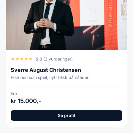
★
★
★
★
★
5,0
(3 vurderinger)
Sverre August Christensen
Historien som speil, nytt blikk på nåtiden
Fra
kr 15.000,-
Se profil