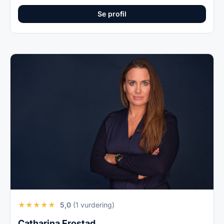
Se profil
★
★
★
★
★
5,0
(1 vurdering)
Catharina Frostad