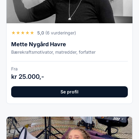
★
★
★
★
★
5,0
(6 vurderinger)
Mette Nygård Havre
Bærekraftsmotivator, matredder, forfatter
Fra
kr 25.000,-
Se profil