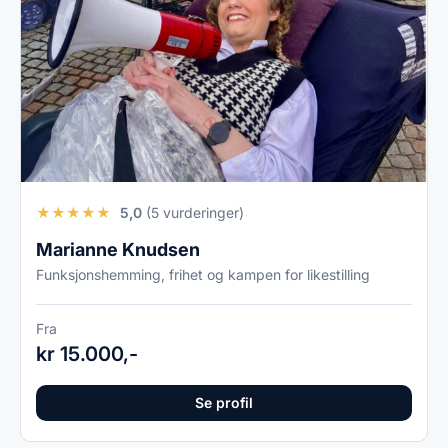
★
★
★
★
★
5,0
(5 vurderinger)
Marianne Knudsen
Funksjonshemming, frihet og kampen for likestilling
Fra
kr 15.000,-
Se profil