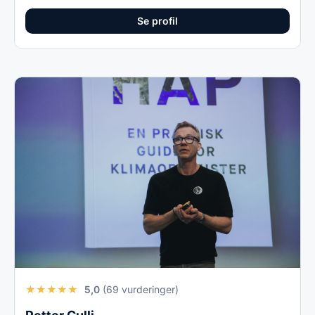
Se profil
★
★
★
★
★
5,0
(69 vurderinger)