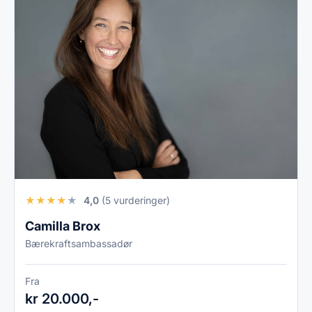
★
★
★
★
★
4,0
(5 vurderinger)
Camilla Brox
Bærekraftsambassadør
Fra
kr 20.000,-