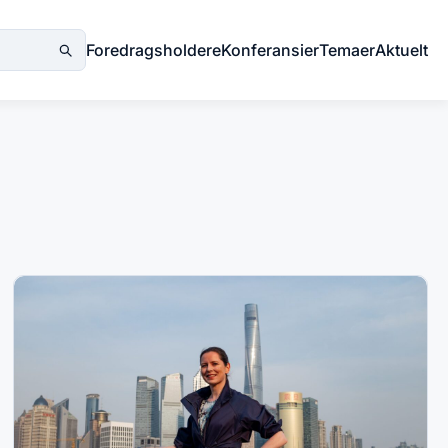
Foredragsholdere
Konferansier
Temaer
Aktuelt