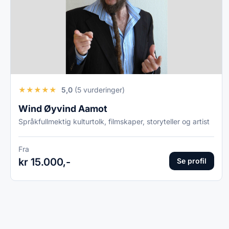
★
★
★
★
★
5,0
(5 vurderinger)
Wind Øyvind Aamot
Språkfullmektig kulturtolk, filmskaper, storyteller og artist
Fra
kr 15.000,-
Se profil