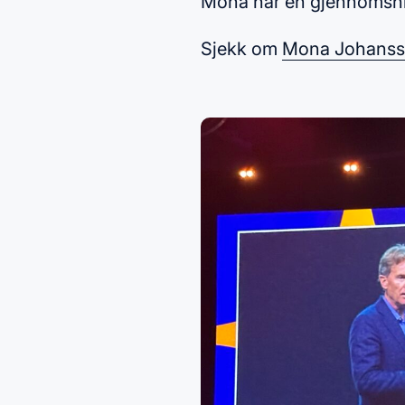
Mona har en gjennomsnitt
Sjekk om
Mona Johans