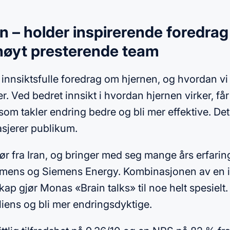
– holder inspirerende foredrag
høyt presterende team
 innsiktsfulle foredrag om hjernen, og hvordan
sker. Ved bedret innsikt i hvordan hjernen virker, f
 som takler endring bedre og bli mer effektive. De
asjerer publikum.
 fra Iran, og bringer med seg mange års erfaring f
emens og Siemens Energy. Kombinasjonen av en 
kap gjør Monas «Brain talks» til noe helt spesielt.
iens og bli mer endringsdyktige.