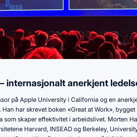
 internasjonalt anerkjent ledel
or på Apple University i California og en anerkje
i. Han har skrevet boken «Great at Work», bygget
 som skaper effektivitet i arbeidslivet. Morten H
rsitetene Harvard, INSEAD og Berkeley, University