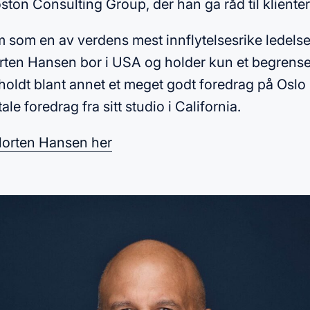
ston Consulting Group, der han ga råd til kliente
 som en av verdens mest innflytelsesrike ledelse
ten Hansen bor i USA og holder kun et begrenset 
 holdt blant annet et meget godt foredrag på Osl
le foredrag fra sitt studio i California.
 Morten Hansen her