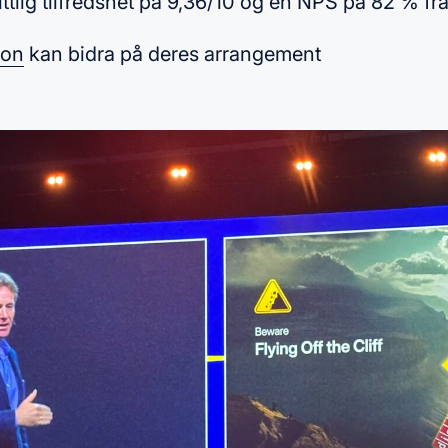
lig tilfredshet på 9,36/10 og en NPS på 82 % fra
son
kan bidra på deres arrangement