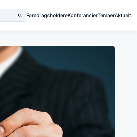
Foredragsholdere
Konferansier
Temaer
Aktuelt