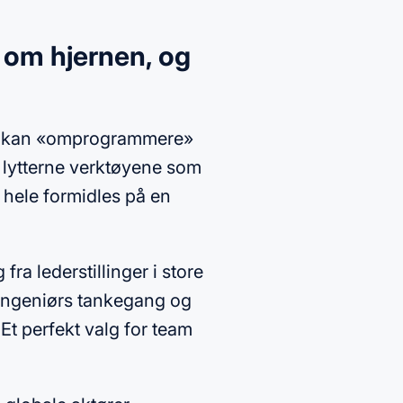
 om hjernen, og
 vi kan «omprogrammere»
år lytterne verktøyene som
t hele formidles på en
ra lederstillinger i store
ingeniørs tankegang og
 Et perfekt valg for team