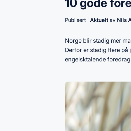
10 gode for
Publisert i
Aktuelt
av
Nils 
Norge blir stadig mer ma
Derfor er stadig flere p
engelsktalende foredrags