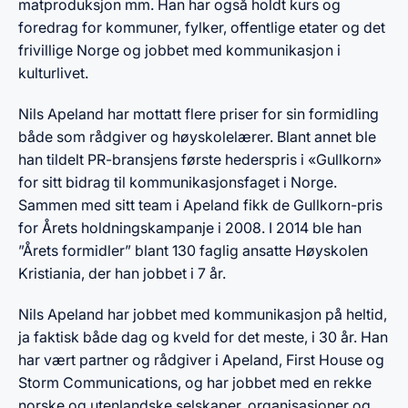
matproduksjon mm. Han har også holdt kurs og
foredrag for kommuner, fylker, offentlige etater og det
frivillige Norge og jobbet med kommunikasjon i
kulturlivet.
Nils Apeland har mottatt flere priser for sin formidling
både som rådgiver og høyskolelærer. Blant annet ble
han tildelt PR-bransjens første hederspris i «Gullkorn»
for sitt bidrag til kommunikasjonsfaget i Norge.
Sammen med sitt team i Apeland fikk de Gullkorn-pris
for Årets holdningskampanje i 2008. I 2014 ble han
”Årets formidler” blant 130 faglig ansatte Høyskolen
Kristiania, der han jobbet i 7 år.
Nils Apeland har jobbet med kommunikasjon på heltid,
ja faktisk både dag og kveld for det meste, i 30 år. Han
har vært partner og rådgiver i Apeland, First House og
Storm Communications, og har jobbet med en rekke
norske og utenlandske selskaper, organisasjoner og