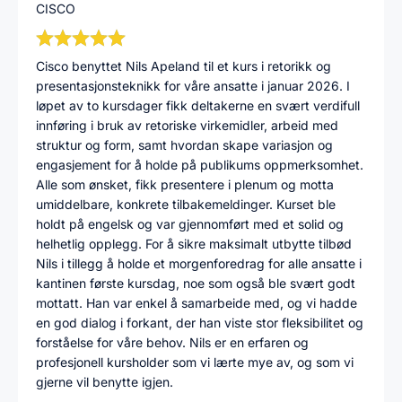
CISCO
Cisco benyttet Nils Apeland til et kurs i retorikk og
presentasjonsteknikk for våre ansatte i januar 2026. I
løpet av to kursdager fikk deltakerne en svært verdifull
innføring i bruk av retoriske virkemidler, arbeid med
struktur og form, samt hvordan skape variasjon og
engasjement for å holde på publikums oppmerksomhet.
Alle som ønsket, fikk presentere i plenum og motta
umiddelbare, konkrete tilbakemeldinger. Kurset ble
holdt på engelsk og var gjennomført med et solid og
helhetlig opplegg. For å sikre maksimalt utbytte tilbød
Nils i tillegg å holde et morgenforedrag for alle ansatte i
kantinen første kursdag, noe som også ble svært godt
mottatt. Han var enkel å samarbeide med, og vi hadde
en god dialog i forkant, der han viste stor fleksibilitet og
forståelse for våre behov. Nils er en erfaren og
profesjonell kursholder som vi lærte mye av, og som vi
gjerne vil benytte igjen.