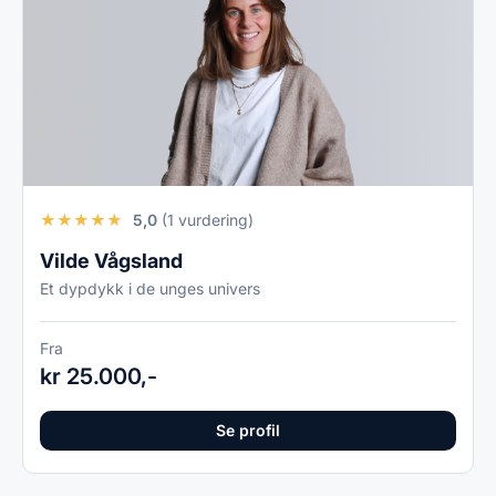
★
★
★
★
★
5,0
(1 vurdering)
Vilde Vågsland
Et dypdykk i de unges univers
Fra
kr 25.000,-
Se profil