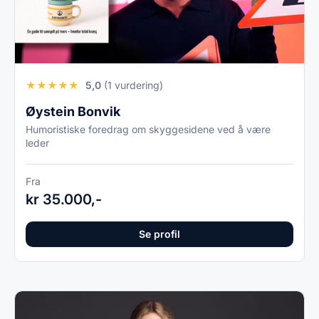
★
★
★
★
★
5,0
(1 vurdering)
Øystein Bonvik
Humoristiske foredrag om skyggesidene ved å være
leder
Fra
kr 35.000,-
Se profil