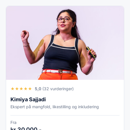
★
★
★
★
★
5,0
(32 vurderinger)
Kimiya Sajjadi
Ekspert på mangfold, likestilling og inkludering
Fra
kr 30.000,-