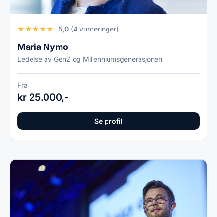
★
★
★
★
★
5,0
(4 vurderinger)
Maria Nymo
Ledelse av GenZ og Millenniumsgenerasjonen
Fra
kr 25.000,-
Se profil