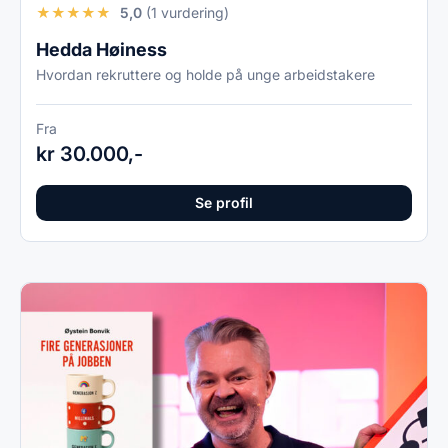
★
★
★
★
★
5,0
(1 vurdering)
Hedda Høiness
Hvordan rekruttere og holde på unge arbeidstakere
Fra
kr 30.000,-
Se profil