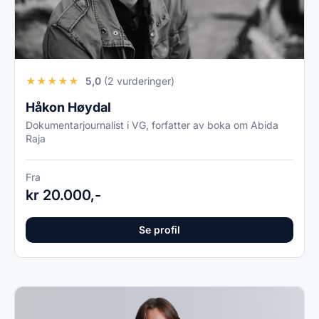
★
★
★
★
★
5,0
(2 vurderinger)
Håkon Høydal
Dokumentarjournalist i VG, forfatter av boka om Abida
Raja
Fra
kr 20.000,-
Se profil