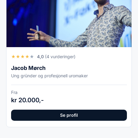
★
★
★
★
★
4,0
(4 vurderinger)
Jacob Mørch
Ung gründer og profesjonell uromaker
Fra
kr 20.000,-
Se profil