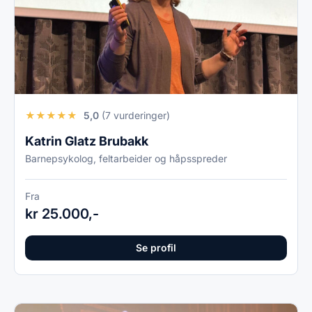
★
★
★
★
★
5,0
(7 vurderinger)
Katrin Glatz Brubakk
Barnepsykolog, feltarbeider og håpsspreder
Fra
kr 25.000,-
Se profil