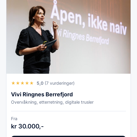
★
★
★
★
★
5,0
(7 vurderinger)
Vivi Ringnes Berrefjord
Overvåkning, etterretning, digitale trusler
Fra
kr 30.000,-