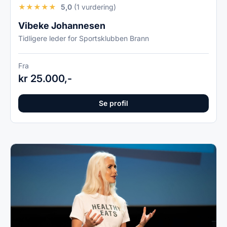
★
★
★
★
★
5,0
(1 vurdering)
Vibeke Johannesen
Tidligere leder for Sportsklubben Brann
Fra
kr 25.000,-
Se profil