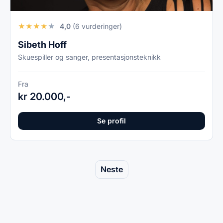
★
★
★
★
★
4,0
(6 vurderinger)
Sibeth Hoff
Skuespiller og sanger, presentasjonsteknikk
Fra
kr 20.000,-
Se profil
Neste