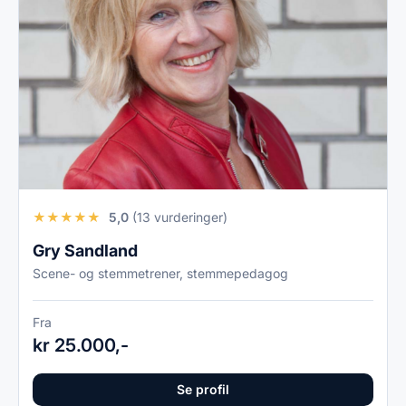
★
★
★
★
★
5,0
(13 vurderinger)
Gry Sandland
Scene- og stemmetrener, stemmepedagog
Fra
kr 25.000,-
Se profil