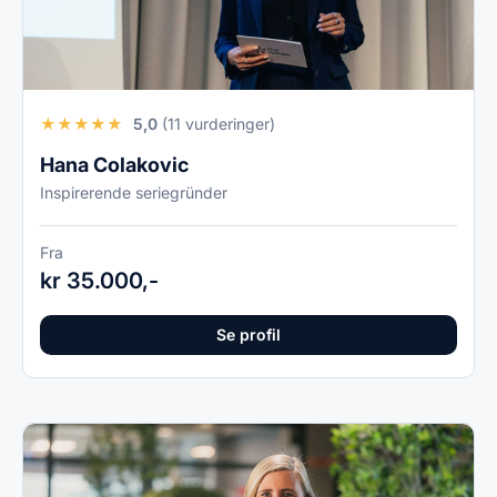
★
★
★
★
★
5,0
(11 vurderinger)
Hana Colakovic
Inspirerende seriegründer
Fra
kr 35.000,-
Se profil