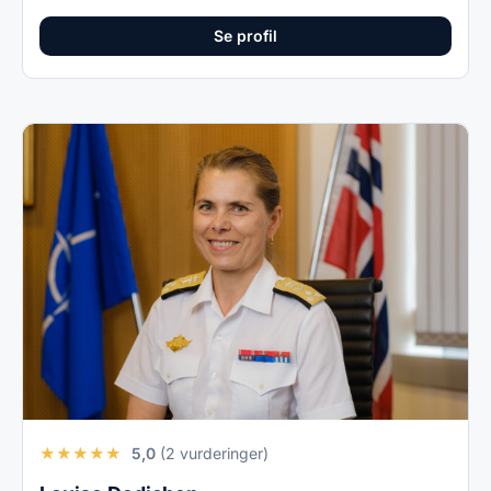
Se profil
★
★
★
★
★
5,0
(2 vurderinger)