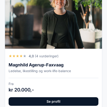
★
★
★
★
★
4,0
(4 vurderinger)
Magnhild Agerup-Faxvaag
Ledelse, likestilling og work-life-balance
Fra
kr 20.000,-
Se profil