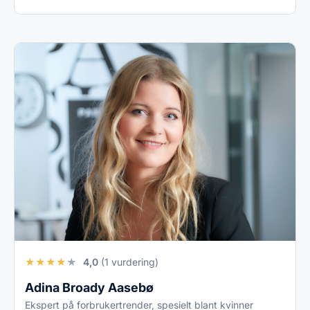
★
★
★
★
★
4,0
(1 vurdering)
Adina Broady Aasebø
Ekspert på forbrukertrender, spesielt blant kvinner