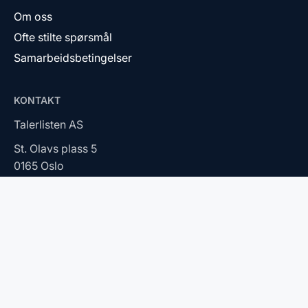
Om oss
Ofte stilte spørsmål
Samarbeidsbetingelser
KONTAKT
Talerlisten AS
St. Olavs plass 5
0165 Oslo
2026 © Talerlisten AS. Alle rettigheter reservert.
Personvernerklæring
Tilpass cookies