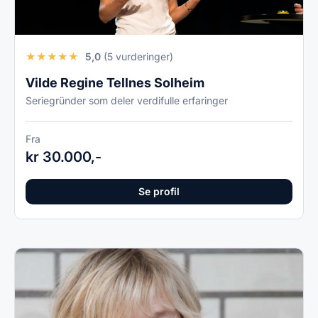
★
★
★
★
★
5,0
(5 vurderinger)
Vilde Regine Tellnes Solheim
Seriegründer som deler verdifulle erfaringer
Fra
kr 30.000,-
Se profil