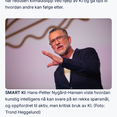
har redusert klimautslipp ved hjelp av KI og ga tips til
hvordan andre kan følge etter.​
SMART KI
: Hans-Petter Nygård-Hansen viste hvordan
kunstig intelligens nå kan svare på en rekke spørsmål,
og oppfordret til aktiv, men kritisk bruk av KI. (Foto:
Trond Heggelund)