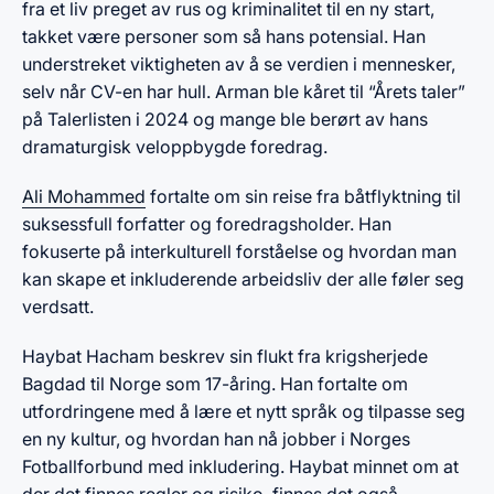
fra et liv preget av rus og kriminalitet til en ny start,
takket være personer som så hans potensial. Han
understreket viktigheten av å se verdien i mennesker,
selv når CV-en har hull. Arman ble kåret til “Årets taler”
på Talerlisten i 2024 og mange ble berørt av hans
dramaturgisk veloppbygde foredrag.
Ali Mohammed
fortalte om sin reise fra båtflyktning til
suksessfull forfatter og foredragsholder. Han
fokuserte på interkulturell forståelse og hvordan man
kan skape et inkluderende arbeidsliv der alle føler seg
verdsatt.​
Haybat Hacham beskrev sin flukt fra krigsherjede
Bagdad til Norge som 17-åring. Han fortalte om
utfordringene med å lære et nytt språk og tilpasse seg
en ny kultur, og hvordan han nå jobber i Norges
Fotballforbund med inkludering. Haybat minnet om at