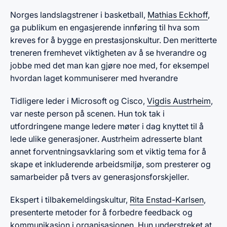
​Norges landslagstrener i basketball,
Mathias Eckhoff
,
ga publikum en engasjerende innføring til hva som
kreves for å bygge en prestasjonskultur. Den meritterte
treneren fremhevet viktigheten av å se hverandre og
jobbe med det man kan gjøre noe med, for eksempel
hvordan laget kommuniserer med hverandre
Tidligere leder i Microsoft og Cisco,
Vigdis Austrheim
,
var neste person på scenen. Hun tok tak i
utfordringene mange ledere møter i dag knyttet til å
lede ulike generasjoner. Austrheim adresserte blant
annet forventningsavklaring som et viktig tema for å
skape et inkluderende arbeidsmiljø, som presterer og
samarbeider på tvers av generasjonsforskjeller.
Ekspert i tilbakemeldingskultur,
Rita Enstad-Karlsen
,
presenterte metoder for å forbedre feedback og
kommunikasjon i organisasjonen. Hun understreket at