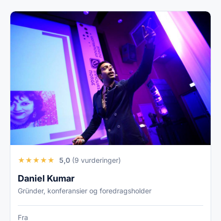
★
★
★
★
★
5,0
(9 vurderinger)
Daniel Kumar
Gründer, konferansier og foredragsholder
Fra