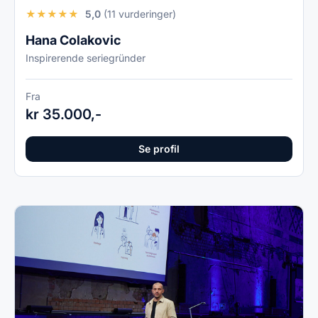
★
★
★
★
★
5,0
(11 vurderinger)
Hana Colakovic
Inspirerende seriegründer
Fra
kr 35.000,-
Se profil