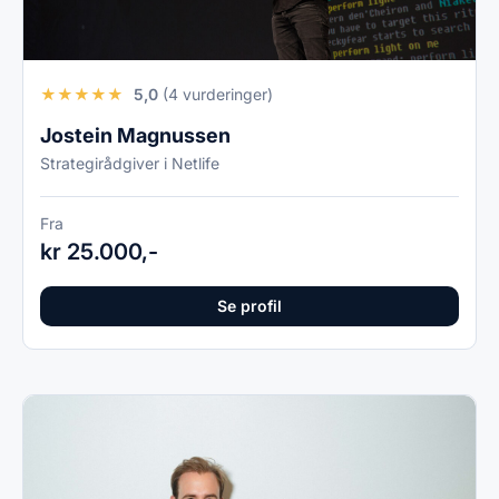
★
★
★
★
★
5,0
(4 vurderinger)
Jostein Magnussen
Strategirådgiver i Netlife
Fra
kr 25.000,-
Se profil