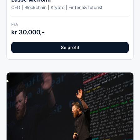
CEO | Blockchain | Krypto | FinTech& futurist
Fra
kr 30.000,-
Se profil