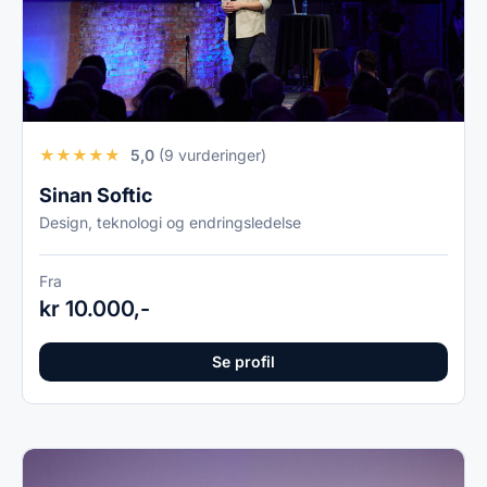
★
★
★
★
★
5,0
(9 vurderinger)
Sinan Softic
Design, teknologi og endringsledelse
Fra
kr 10.000,-
Se profil