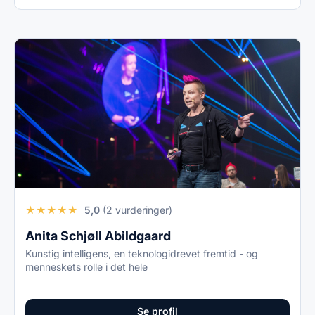
★
★
★
★
★
5,0
(2 vurderinger)
Anita Schjøll Abildgaard
Kunstig intelligens, en teknologidrevet fremtid - og
menneskets rolle i det hele
Se profil