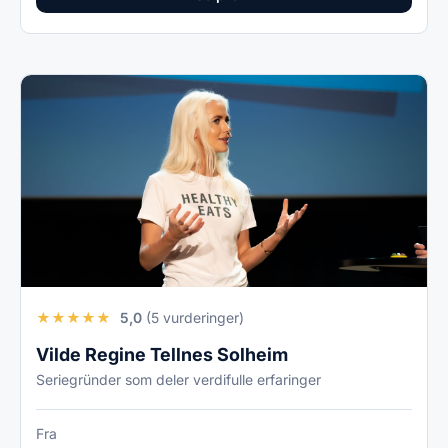
★
★
★
★
★
5,0
(5 vurderinger)
Vilde Regine Tellnes Solheim
Seriegründer som deler verdifulle erfaringer
Fra