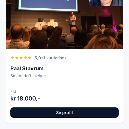
★
★
★
★
★
5,0
(1 vurdering)
Paal Stavrum
Småbedriftshjelper
Fra
kr 18.000,-
Se profil