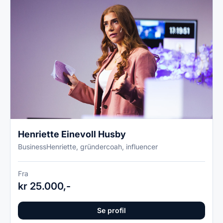
Henriette Einevoll Husby
BusinessHenriette, gründercoah, influencer
Fra
kr 25.000,-
Se profil