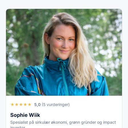
★
★
★
★
★
5,0
(5 vurderinger)
Sophie Wiik
Spesialist på sirkulær økonomi, grønn gründer og impact
investor